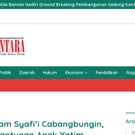
Hadiri Ground Breaking Pembangunan Gedung Kantor DPD RI di 
Politik
Daerah
Hukum
Ekonomi
Pendidikan
Ra
Ars
am Syafi’i Cabangbungin,
Arsi
antunan Anak Yatim