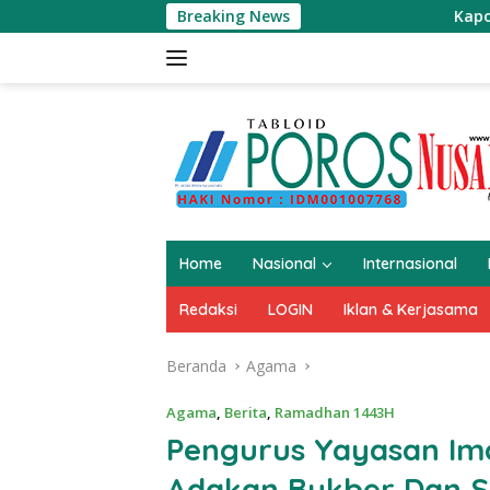
Langsung
Breaking News
Kapolda Banten 
ke
konten
Home
Nasional
Internasional
Redaksi
LOGIN
Iklan & Kerjasama
Beranda
Agama
Agama
,
Berita
,
Ramadhan 1443H
Pengurus Yayasan Im
Adakan Bukber Dan S