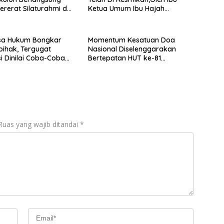
Pererat Silaturahmi dan
Ketua Umum Ibu Hajah
an Warga
Megawati Soekarno Putri.Katua
Umum DPP PDI.Perjuangan
sa Hukum Bongkar
Momentum Kesatuan Doa
pihak, Tergugat
Nasional Diselenggarakan
si Dinilai Coba-Coba
Bertepatan HUT ke-81
empatan Kuasai Lahan
Kemerdekaan RI
ng Lain
Ruas yang wajib ditandai
*