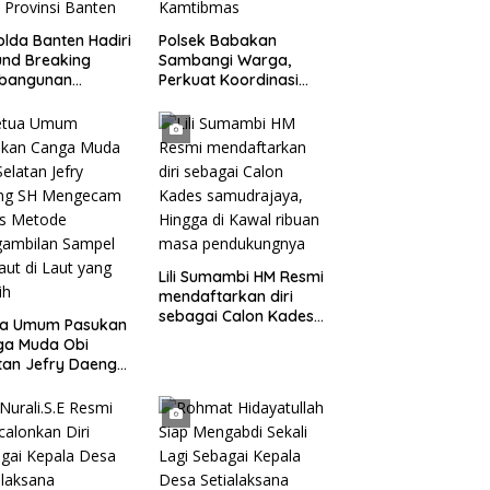
lda Banten Hadiri
Polsek Babakan
nd Breaking
Sambangi Warga,
bangunan
Perkuat Koordinasi
ng Kantor DPD RI
dan Deteksi Dini
bu Kota Provinsi
Gangguan Kamtibmas
ten
Lili Sumambi HM Resmi
mendaftarkan diri
sebagai Calon Kades
ua Umum Pasukan
samudrajaya, Hingga
ga Muda Obi
di Kawal ribuan masa
tan Jefry Daeng
pendukungnya
Mengecam Keras
ode Pengambilan
el Air Laut di
 yang Bersih