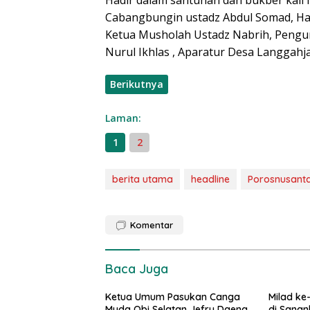
Hadir dalam santunan dan bukber kali 
Cabangbungin ustadz Abdul Somad, Ha
Ketua Musholah Ustadz Nabrih, Pengu
Nurul Ikhlas , Aparatur Desa Langgahj
Berikutnya
Laman:
1
2
berita utama
headline
Porosnusanta
Komentar
Baca Juga
Ketua Umum Pasukan Canga
Milad ke
Muda Obi Selatan Jefry Daeng
di Sanan