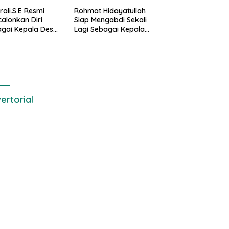
rali.S.E Resmi
Rohmat Hidayatullah
alonkan Diri
Siap Mengabdi Sekali
gai Kepala Desa
Lagi Sebagai Kepala
alaksana
Desa Setialaksana
ertorial