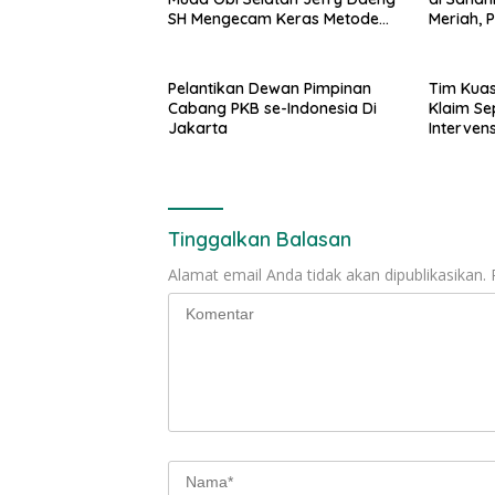
SH Mengecam Keras Metode
Meriah, 
Pengambilan Sampel Air Laut
Kerukun
di Laut yang Bersih
Pelantikan Dewan Pimpinan
Tim Kua
Cabang PKB se-Indonesia Di
Klaim Se
Jakarta
Interven
Cari Kes
Milik Ora
Tinggalkan Balasan
Alamat email Anda tidak akan dipublikasikan.