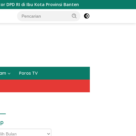
Ibu Kota Provinsi Banten
Polsek Babakan Sambangi Wa
gam
Poros TV
ip
p