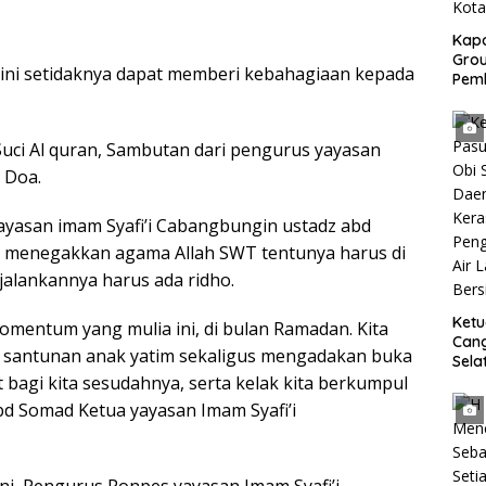
Kapo
Grou
ni setidaknya dapat memberi kebahagiaan kepada
Pem
Gedu
di I
Ban
uci Al quran, Sambutan dari pengurus yayasan
 Doa.
yasan imam Syafi’i Cabangbungin ustadz abd
 menegakkan agama Allah SWT tentunya harus di
jalankannya harus ada ridho.
Ket
mentum yang mulia ini, di bulan Ramadan. Kita
Can
 santunan anak yatim sekaligus mengadakan buka
Sela
bagi kita sesudahnya, serta kelak kita berkumpul
SH 
Met
abd Somad Ketua yayasan Imam Syafi’i
Samp
Laut