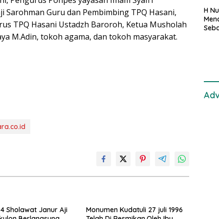
ini, Pengurus Ponpes yayasan Imam Syafi’i
H Nu
ji Sarohman Guru dan Pembimbing TPQ Hasani,
Menc
rus TPQ Hasani Ustadzh Baroroh, Ketua Musholah
Seba
aya M.Adin, tokoh agama, dan tokoh masyarakat.
Seti
Adv
ra.co.id
-4 Sholawat Janur Aji
Monumen Kudatuli 27 juli 1996
kulon Berlangsung
Telah Di Resmikan,Oleh Ibu