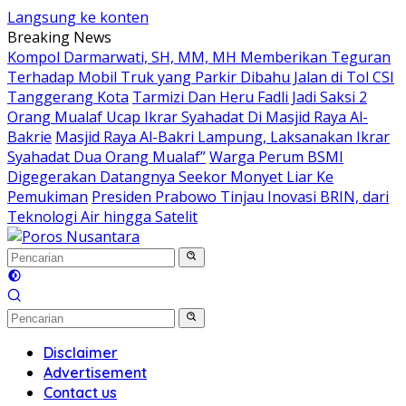
Langsung ke konten
Breaking News
Kompol Darmarwati, SH, MM, MH Memberikan Teguran
Terhadap Mobil Truk yang Parkir Dibahu Jalan di Tol CSI
Tanggerang Kota
Tarmizi Dan Heru Fadli Jadi Saksi 2
Orang Mualaf Ucap Ikrar Syahadat Di Masjid Raya Al-
Bakrie
Masjid Raya Al-Bakri Lampung, Laksanakan Ikrar
Syahadat Dua Orang Mualaf”
Warga Perum BSMI
Digegerakan Datangnya Seekor Monyet Liar Ke
Pemukiman
Presiden Prabowo Tinjau Inovasi BRIN, dari
Teknologi Air hingga Satelit
Disclaimer
Advertisement
Contact us