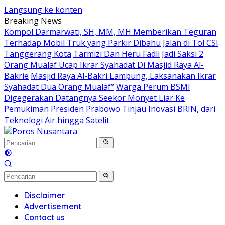
Langsung ke konten
Breaking News
Kompol Darmarwati, SH, MM, MH Memberikan Teguran
Terhadap Mobil Truk yang Parkir Dibahu Jalan di Tol CSI
Tanggerang Kota
Tarmizi Dan Heru Fadli Jadi Saksi 2
Orang Mualaf Ucap Ikrar Syahadat Di Masjid Raya Al-
Bakrie
Masjid Raya Al-Bakri Lampung, Laksanakan Ikrar
Syahadat Dua Orang Mualaf”
Warga Perum BSMI
Digegerakan Datangnya Seekor Monyet Liar Ke
Pemukiman
Presiden Prabowo Tinjau Inovasi BRIN, dari
Teknologi Air hingga Satelit
Disclaimer
Advertisement
Contact us