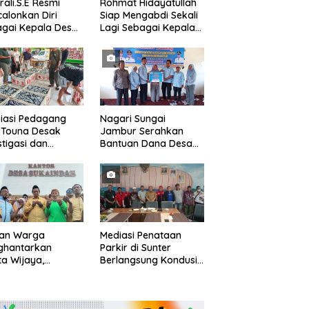
rali.S.E Resmi
Rohmat Hidayatullah
alonkan Diri
Siap Mengabdi Sekali
gai Kepala Desa
Lagi Sebagai Kepala
alaksana
Desa Setialaksana
iasi Pedagang
Nagari Sungai
 Touna Desak
Jambur Serahkan
stigasi dan
Bantuan Dana Desa
uasi Pengelolaan
Triwulan I/II/III
uan Warga
Mediasi Penataan
ghantarkan
Parkir di Sunter
a Wijaya,
Berlangsung Kondusif,
apatkan Driri
Kecamatan Janji
gai Kepala Desa
Fasilitasi Kajian Ulang
ode