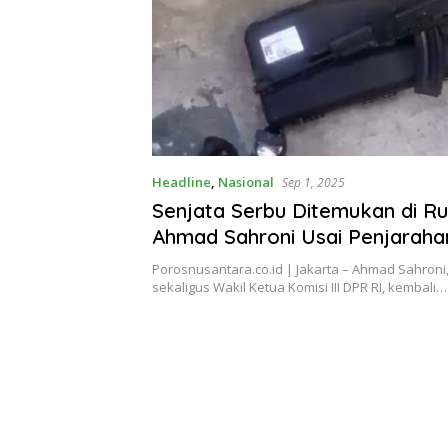
Headline
,
Nasional
Sep 1, 2025
Senjata Serbu Ditemukan di R
Ahmad Sahroni Usai Penjarahan
Pertanyakan Legalitas
Porosnusantara.co.id | Jakarta – Ahmad Sahroni, 
sekaligus Wakil Ketua Komisi III DPR RI, kembali…