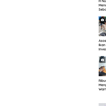
H Nu
Menc
Seba
Seti
Asos
Ikan
Inve
Eval
TPI
Rib
Men
Wart
Mend
Seba
Peri