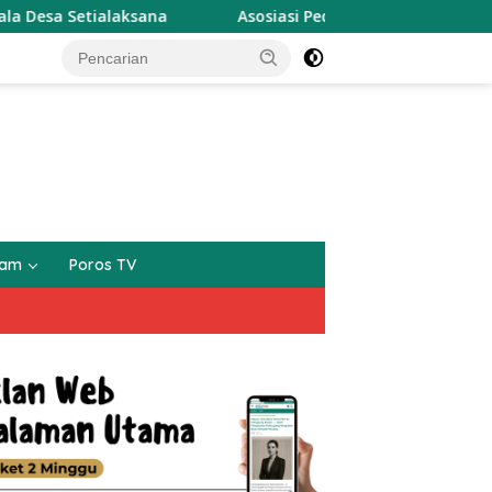
sana
Asosiasi Pedagang Ikan Touna Desak Investigasi d
gam
Poros TV