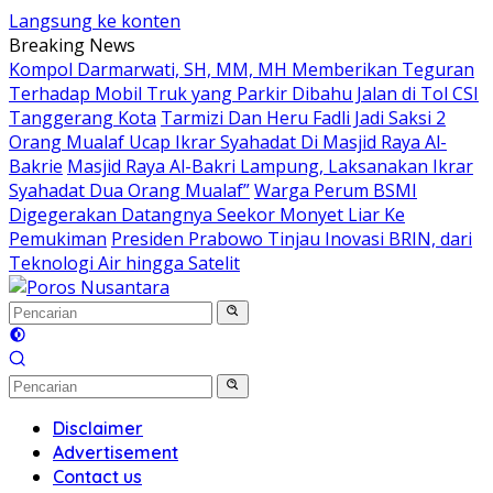
Langsung ke konten
Breaking News
Kompol Darmarwati, SH, MM, MH Memberikan Teguran
Terhadap Mobil Truk yang Parkir Dibahu Jalan di Tol CSI
Tanggerang Kota
Tarmizi Dan Heru Fadli Jadi Saksi 2
Orang Mualaf Ucap Ikrar Syahadat Di Masjid Raya Al-
Bakrie
Masjid Raya Al-Bakri Lampung, Laksanakan Ikrar
Syahadat Dua Orang Mualaf”
Warga Perum BSMI
Digegerakan Datangnya Seekor Monyet Liar Ke
Pemukiman
Presiden Prabowo Tinjau Inovasi BRIN, dari
Teknologi Air hingga Satelit
Disclaimer
Advertisement
Contact us