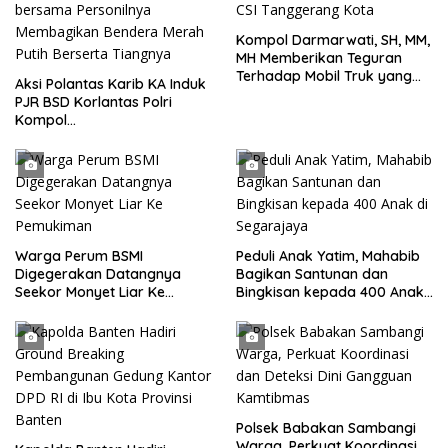
Kompol Darmarwati, SH, MM,
MH Memberikan Teguran
Terhadap Mobil Truk yang
Aksi Polantas Karib KA Induk
Parkir Dibahu Jalan di Tol CSI
PJR BSD Korlantas Polri
Tanggerang Kota
Kompol
Darmawati.SE.MM.MH
bersama Personilnya
Membagikan Bendera Merah
Putih Berserta Tiangnya
Warga Perum BSMI
Peduli Anak Yatim, Mahabib
Digegerakan Datangnya
Bagikan Santunan dan
Seekor Monyet Liar Ke
Bingkisan kepada 400 Anak
Pemukiman
di Segarajaya
Polsek Babakan Sambangi
Warga, Perkuat Koordinasi