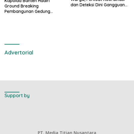
Kapolda Banten Hadiri
dan Deteksi Dini Gangguan
Ground Breaking
Kamtibmas
Pembangunan Gedung
Kantor DPD RI di Ibu Kota
Provinsi Banten
Advertorial
Support by
PT. Media Titian Nusantara