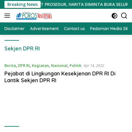
Langsung
OLIGI DIDUGA CACAT PROSEDUR, HARITA DIMINTA BUKA SELURU
Breaking News
ke
konten
Disclaimer
Advertisement
Contact us
Pedoman Media Sibe
Sekjen DPR RI
Berita
,
DPR RI
,
Kegiatan
,
Nasional
,
Politik
Apr 14, 2022
Pejabat di Lingkungan Kesekjenan DPR RI Di
Lantik Sekjen DPR RI