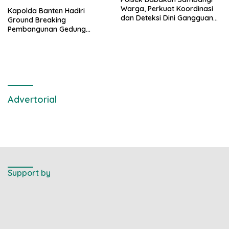
Warga, Perkuat Koordinasi
Kapolda Banten Hadiri
dan Deteksi Dini Gangguan
Ground Breaking
Kamtibmas
Pembangunan Gedung
Kantor DPD RI di Ibu Kota
Provinsi Banten
Advertorial
Support by