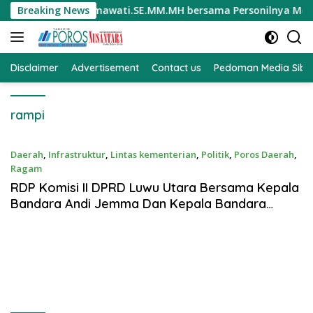
Langsung
as Polri Kompol Darmawati.SE.MM.MH bersama Personilnya Memb
Breaking News
ke
konten
Disclaimer
Advertisement
Contact us
Pedoman Media Sibe
rampi
Daerah
,
Infrastruktur
,
Lintas kementerian
,
Politik
,
Poros Daerah
,
Ragam
Jan 24, 2020
RDP Komisi II DPRD Luwu Utara Bersama Kepala
Bandara Andi Jemma Dan Kepala Bandara
Rampi