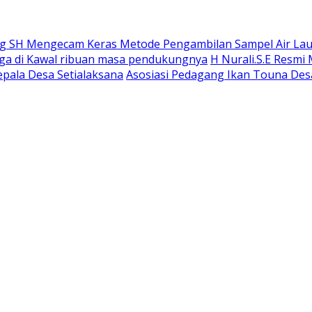
 SH Mengecam Keras Metode Pengambilan Sampel Air Laut 
gga di Kawal ribuan masa pendukungnya
H Nurali.S.E Resmi
epala Desa Setialaksana
Asosiasi Pedagang Ikan Touna Desa