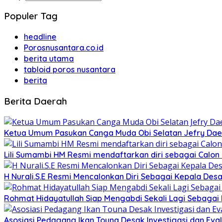
Populer Tag
headline
Porosnusantara.co.id
berita utama
tabloid poros nusantara
berita
Berita Daerah
Ketua Umum Pasukan Canga Muda Obi Selatan Jefry Daen
Lili Sumambi HM Resmi mendaftarkan diri sebagai Calo
H Nurali.S.E Resmi Mencalonkan Diri Sebagai Kepala Desa
Rohmat Hidayatullah Siap Mengabdi Sekali Lagi Sebagai
Asosiasi Pedagang Ikan Touna Desak Investigasi dan Eval