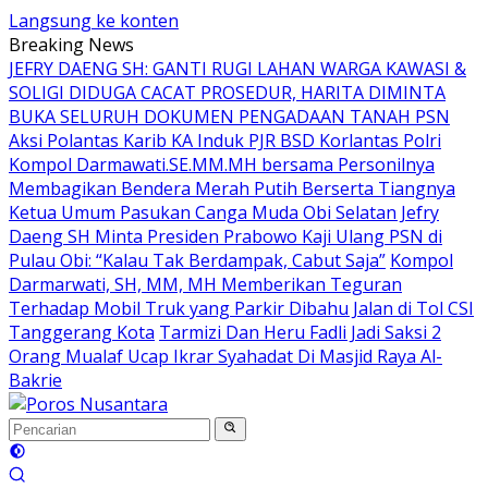
Langsung ke konten
Breaking News
JEFRY DAENG SH: GANTI RUGI LAHAN WARGA KAWASI &
SOLIGI DIDUGA CACAT PROSEDUR, HARITA DIMINTA
BUKA SELURUH DOKUMEN PENGADAAN TANAH PSN
Aksi Polantas Karib KA Induk PJR BSD Korlantas Polri
Kompol Darmawati.SE.MM.MH bersama Personilnya
Membagikan Bendera Merah Putih Berserta Tiangnya
Ketua Umum Pasukan Canga Muda Obi Selatan Jefry
Daeng SH Minta Presiden Prabowo Kaji Ulang PSN di
Pulau Obi: “Kalau Tak Berdampak, Cabut Saja”
Kompol
Darmarwati, SH, MM, MH Memberikan Teguran
Terhadap Mobil Truk yang Parkir Dibahu Jalan di Tol CSI
Tanggerang Kota
Tarmizi Dan Heru Fadli Jadi Saksi 2
Orang Mualaf Ucap Ikrar Syahadat Di Masjid Raya Al-
Bakrie