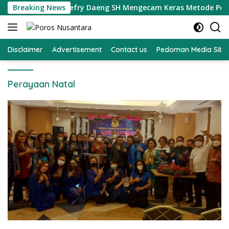
Langsung
bi Selatan Jefry Daeng SH Mengecam Keras Metode Pengambil
Breaking News
ke
konten
Disclaimer
Advertisement
Contact us
Pedoman Media Sibe
Perayaan Natal