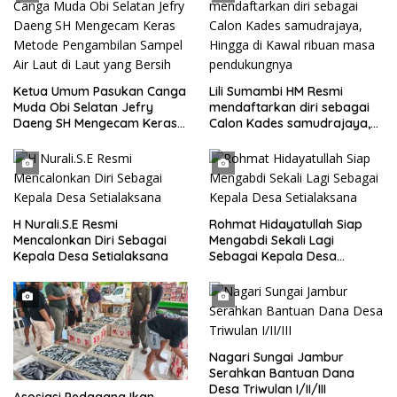
Ketua Umum Pasukan Canga
Lili Sumambi HM Resmi
Muda Obi Selatan Jefry
mendaftarkan diri sebagai
Daeng SH Mengecam Keras
Calon Kades samudrajaya,
Metode Pengambilan Sampel
Hingga di Kawal ribuan masa
Air Laut di Laut yang Bersih
pendukungnya
H Nurali.S.E Resmi
Rohmat Hidayatullah Siap
Mencalonkan Diri Sebagai
Mengabdi Sekali Lagi
Kepala Desa Setialaksana
Sebagai Kepala Desa
Setialaksana
Nagari Sungai Jambur
Serahkan Bantuan Dana
Desa Triwulan I/II/III
Asosiasi Pedagang Ikan