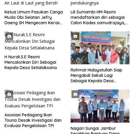
Ketua Umum Pasukan Canga
Lili Sumambi HM Resmi
Muda Obi Selatan Jefry
mendaftarkan diri sebagai
Daeng SH Mengecam Keras
Calon Kades samudrajaya,
Metode Pengambilan Sampel
Hingga di Kawal ribuan masa
Air Laut di Laut yang Bersih
pendukungnya
H Nurali.S.E Resmi
Mencalonkan Diri Sebagai
Kepala Desa Setialaksana
Rohmat Hidayatullah Siap
Mengabdi Sekali Lagi
Sebagai Kepala Desa
Setialaksana
Asosiasi Pedagang Ikan
Touna Desak Investigasi dan
Evaluasi Pengelolaan TPI
Nagari Sungai Jambur
Serahkan Bantuan Dana