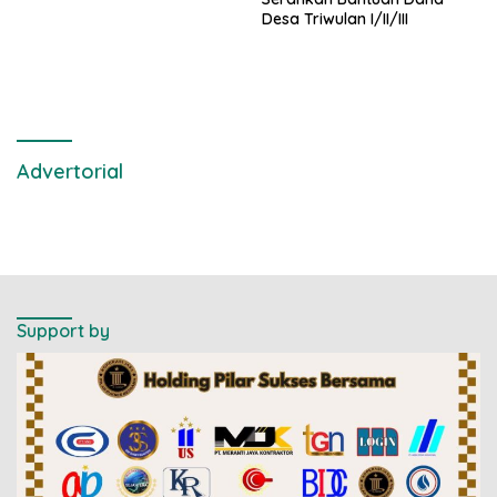
Desa Triwulan I/II/III
Advertorial
Support by