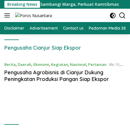
Langsung
 Gebang Mekar Sambangi Warga, Perkuat Kamtibmas
Breaking News
ke
konten
Disclaimer
Advertisement
Contact us
Pedoman Media Sibe
Pengusaha Cianjur Siap Ekspor
Berita
,
Daerah
,
Ekonomi
,
Kegiatan
,
Nasional
,
Pertanian
Mei 19,
2023
Pengusaha Agrobisnis di Cianjur Dukung
Peningkatan Produksi Pangan Siap Ekspor