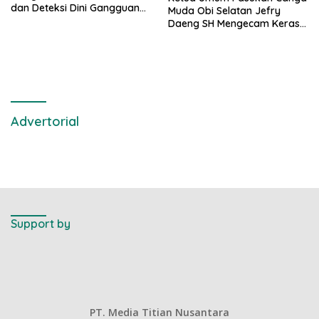
dan Deteksi Dini Gangguan
Muda Obi Selatan Jefry
Kamtibmas
Daeng SH Mengecam Keras
Metode Pengambilan Sampel
Air Laut di Laut yang Bersih
Advertorial
Support by
PT. Media Titian Nusantara