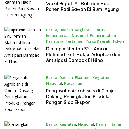
2023
Wakil Bupati Ali Rahman Hadiri
Panen Padi Sawah Di Bumi Agung
Berita
,
Daerah
,
Kegiatan
,
Lintas
kementerian
,
Nasional
,
Pemerintahan
,
Peristiwa
,
Pertanian
,
Poros Daerah
,
Tokoh
Mei 24, 2023
Dipimpin Mentan SYL, Amran
Mahmud Ikuti Rakor Adaptasi dan
Antisipasi Dampak El Nino
Berita
,
Daerah
,
Ekonomi
,
Kegiatan
,
Nasional
,
Pertanian
Mei 19, 2023
Pengusaha Agrobisnis di Cianjur
Dukung Peningkatan Produksi
Pangan Siap Ekspor
Berita
,
Kegiatan
,
Nasional
,
Pemerintahan
,