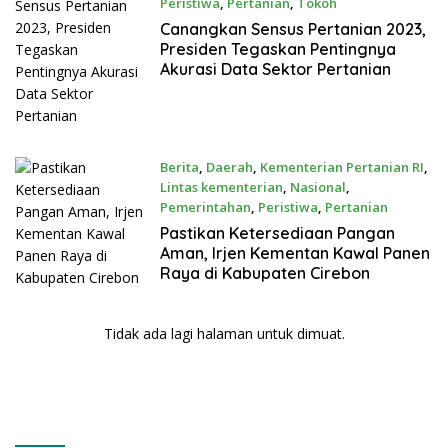
Peristiwa
,
Pertanian
,
Tokoh
Mei 17, 2023
Canangkan Sensus Pertanian 2023,
Presiden Tegaskan Pentingnya
Akurasi Data Sektor Pertanian
Berita
,
Daerah
,
Kementerian Pertanian RI
,
Lintas kementerian
,
Nasional
,
Pemerintahan
,
Peristiwa
,
Pertanian
Mei 17, 2023
Pastikan Ketersediaan Pangan
Aman, Irjen Kementan Kawal Panen
Raya di Kabupaten Cirebon
Tidak ada lagi halaman untuk dimuat.