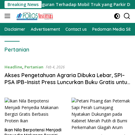
Langsung
Memberikan Teguran Terhadap Mobil Truk yang Parkir Dibahu J
Breaking News
ke
konten
Disclaimer
Advertisement
Contact us
Pedoman Media Sibe
Pertanian
Headline
,
Pertanian
Feb 4, 2026
Akses Pengetahuan Agraria Dibuka Lebar, SPI–
PSA IPB–Insist Press Luncurkan Buku Gratis untuk
Petani dan Generasi Muda
Ikan Nila Berpotensi Menjadi