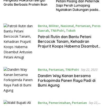
Penyedia Makanan Bergizi
Petani Pisang dan Peternak
Gratis Berbasis Protein Ikan
Sapi Perah Lumajang
Nyatakan Dukungan pada
Kabinet Merah Putih di Bumi
Perkemahan Glagah Arum
Berita
,
Militer
,
Nasional
,
Pertanian
,
Poros
Daerah
,
TNI/Polri
,
Tokoh
Jun 23, 2024
Patroli Rutin dan Bantu Petani
Bercocok Tanam, Kehadiran
Prajurit Koops Habema Disambut
Antusias Petani Amugi
Berita
,
Pertanian
,
TNI/Polri
Sep 22, 2023
Dandim Way Kanan bersama
Forkopimda Panen Raya Padi di
Bumi Agung
Berita
,
Pemerintahan
,
Pertanian
Sep 22,