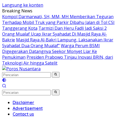
Langsung ke konten
Breaking News
Kompol Darmarwati, SH, MM, MH Memberikan Teguran
Terhadap Mobil Truk yang Parkir Dibahu Jalan di Tol CSI
Tanggerang Kota
Tarmizi Dan Heru Fadli Jadi Saksi 2
Orang Mualaf Ucap Ikrar Syahadat Di Masjid Raya Al-
Bakrie
Masjid Raya Al-Bakri Lampung, Laksanakan Ikrar
Syahadat Dua Orang Mualaf”
Warga Perum BSMI
Digegerakan Datangnya Seekor Monyet Liar Ke
Pemukiman
Presiden Prabowo Tinjau Inovasi BRIN, dari
Teknologi Air hingga Satelit
Disclaimer
Advertisement
Contact us