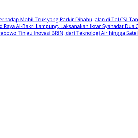
adap Mobil Truk yang Parkir Dibahu Jalan di Tol CSI Ta
d Raya Al-Bakri Lampung, Laksanakan Ikrar Syahadat Dua 
abowo Tinjau Inovasi BRIN, dari Teknologi Air hingga Satel