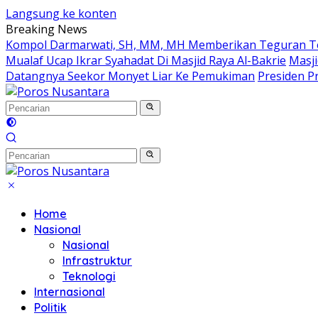
Langsung ke konten
Breaking News
Kompol Darmarwati, SH, MM, MH Memberikan Teguran Terh
Mualaf Ucap Ikrar Syahadat Di Masjid Raya Al-Bakrie
Masji
Datangnya Seekor Monyet Liar Ke Pemukiman
Presiden Pr
Home
Nasional
Nasional
Infrastruktur
Teknologi
Internasional
Politik