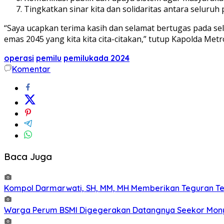
Tingkatkan sinar kita dan solidaritas antara seluru
“Saya ucapkan terima kasih dan selamat bertugas pada se
emas 2045 yang kita kita cita-citakan,” tutup Kapolda Metr
operasi
pemilu
pemilukada 2024
Komentar
Baca Juga
Kompol Darmarwati, SH, MM, MH Memberikan Teguran Terh
Warga Perum BSMI Digegerakan Datangnya Seekor Mony