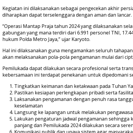
Kegiatan ini dilaksanakan sebagai pengecekan akhir per
diharapkan dapat terselenggara dengan aman dan lancar.
“Operasi Mantap Praja tahun 2024 yang dilaksanakan sel
gabungan yang mana terdiri dari 6.991 personel TNI, 17.44
hukum Polda Metro Jaya,” ujar Karyoto.
Hal ini dilaksanakan guna mengamankan seluruh tahapan 
akan melaksanakan pola-pola pengamanan mulai dari cipt
Pemilukada dapat dilakukan secara profesional serta tr
kebersamaan ini terdapat penekanan untuk dipedomani ser
Tingkatkan keimanan dan ketakwaan pada Tuhan Yan
Pastikan kesiapan perlengkapan pribadi serta fasil
Laksanakan pengamanan dengan penuh rasa tanggu
keselamatan
Langsung ke lapangan untuk melakukan pengawasa
Lakukan pengaturan jadwal pengamanan sehingga kese
panjang dan Pemilukada 2024 dilakukan secara sere
Komunikasi publik dan upaya sistem agar masyaraka