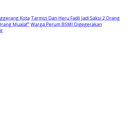
nggerang Kota
Tarmizi Dan Heru Fadli Jadi Saksi 2 Orang
Orang Mualaf”
Warga Perum BSMI Digegerakan
it