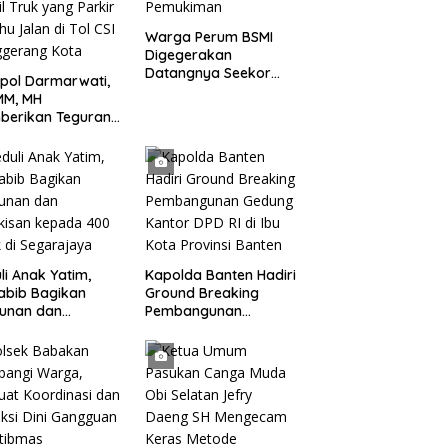
Warga Perum BSMI
Digegerakan
Datangnya Seekor
pol Darmarwati,
Monyet Liar Ke
MM, MH
Pemukiman
berikan Teguran
adap Mobil Truk
 Parkir Dibahu
n di Tol CSI
ggerang Kota
li Anak Yatim,
Kapolda Banten Hadiri
abib Bagikan
Ground Breaking
tunan dan
Pembangunan
kisan kepada 400
Gedung Kantor DPD RI
 di Segarajaya
di Ibu Kota Provinsi
Banten