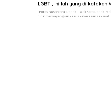
LGBT , ini lah yang di katakan 
Depok
Poros Nusantara, Depok – Wali Kota Depok, M
turut menyayangkan kasus kekerasan seksual