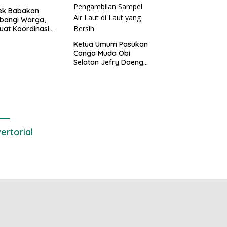
sek Babakan
bangi Warga,
uat Koordinasi
Deteksi Dini
Ketua Umum Pasukan
gguan Kamtibmas
Canga Muda Obi
Selatan Jefry Daeng
SH Mengecam Keras
Metode Pengambilan
Sampel Air Laut di
Laut yang Bersih
ertorial