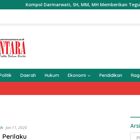
Kompol Darmarwati, SH, MM, MH Memberikan Teguran Terha
Politik
Daerah
Hukum
Ekonomi
Pendidikan
Ra
Ars
ah
Jan 11, 2020
 Perilaku
Arsi