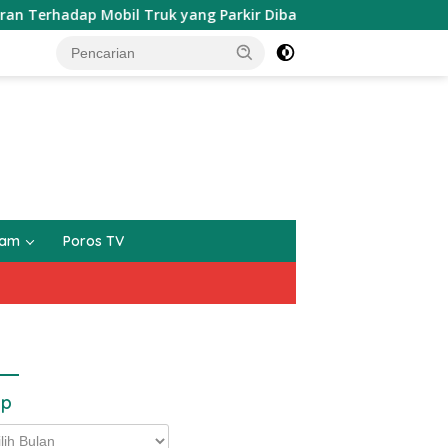
dap Mobil Truk yang Parkir Dibahu Jalan di Tol CSI Tanggera
gam
Poros TV
ip
p