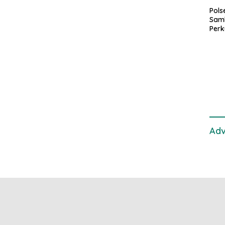
Pol
Sam
Perk
dan 
Gan
Adv