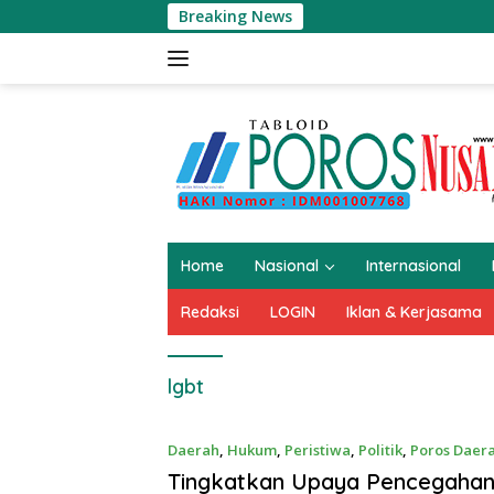
Langsung
Breaking News
ke
konten
Home
Nasional
Internasional
Redaksi
LOGIN
Iklan & Kerjasama
lgbt
Daerah
,
Hukum
,
Peristiwa
,
Politik
,
Poros Daer
Tingkatkan Upaya Pencegahan