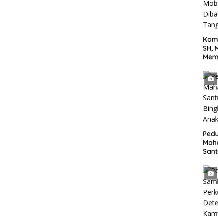
Kom
SH, 
Mem
Terh
yang
Jala
Tan
Pedu
Mah
San
Bing
Anak