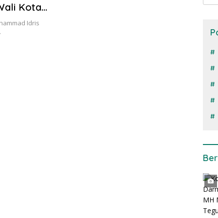
Wali Kota
ohammad Idris
P
…
Ber