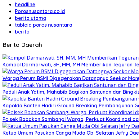
headline
Porosnusantara.co.id
berita utama
tabloid poros nusantara
berita
Berita Daerah
Kompol Darmarwati, SH, MM, MH Memberikan Teguran Terh
Warga Perum BSMI Digegerakan Datangnya Seekor Mony
Peduli Anak Yatim, Mahabib Bagikan Santunan dan Bingk
Kapolda Banten Hadiri Ground Breaking Pembangunan Ged
Polsek Babakan Sambangi Warga, Perkuat Koordinasi da
Ketua Umum Pasukan Canga Muda Obi Selatan Jefry Daen