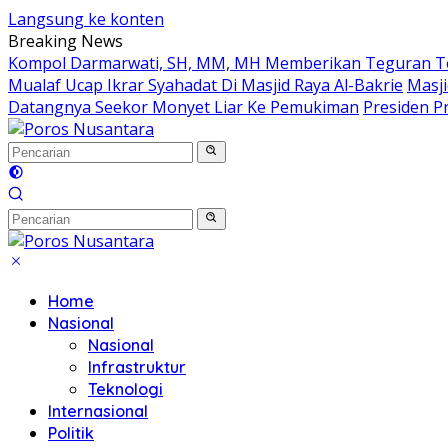
Langsung ke konten
Breaking News
Kompol Darmarwati, SH, MM, MH Memberikan Teguran Terh
Mualaf Ucap Ikrar Syahadat Di Masjid Raya Al-Bakrie
Masji
Datangnya Seekor Monyet Liar Ke Pemukiman
Presiden Pr
Home
Nasional
Nasional
Infrastruktur
Teknologi
Internasional
Politik