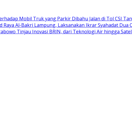
adap Mobil Truk yang Parkir Dibahu Jalan di Tol CSI Ta
d Raya Al-Bakri Lampung, Laksanakan Ikrar Syahadat Dua 
abowo Tinjau Inovasi BRIN, dari Teknologi Air hingga Satel