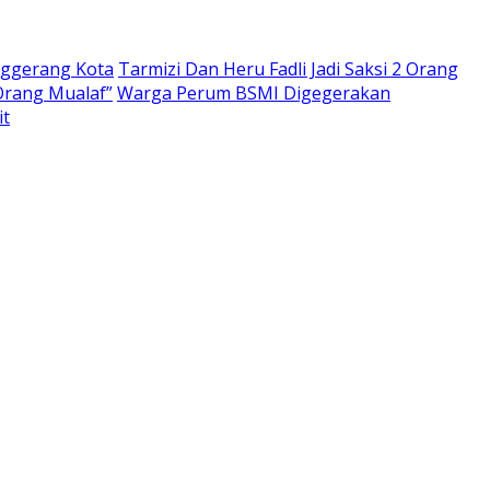
nggerang Kota
Tarmizi Dan Heru Fadli Jadi Saksi 2 Orang
Orang Mualaf”
Warga Perum BSMI Digegerakan
it