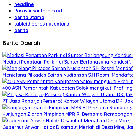
headline
Porosnusantara.co.id
berita utama
tabloid poros nusantara
berita
Berita Daerah
Mediasi Penataan Parkir di Sunter Berlangsung Kondusif, 
Menjelang Pilkades Sairan Nudiansah S.H Resmi Mendaft
400 ASN Pemerintah Kabupaten Solok mengikuti Profilin
PT Jasa Raharja (Persero) Kantor Wilayah Utama DKI Jaka
Kunjungan Ziarah Pimpinan MPR RI Bersama Rombongan ke 
Gubernur Anwar Hafidz Disambut Meriah di Desa Mire, Ja