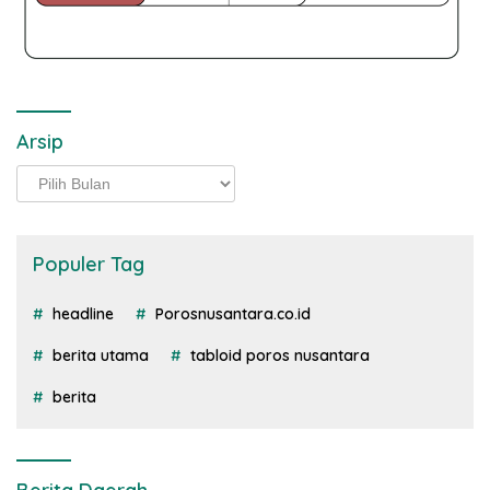
Arsip
Arsip
Populer Tag
headline
Porosnusantara.co.id
berita utama
tabloid poros nusantara
berita