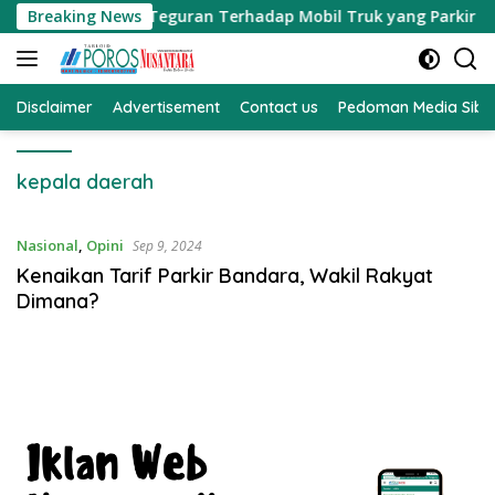
Langsung
H Memberikan Teguran Terhadap Mobil Truk yang Parkir Dibah
Breaking News
ke
konten
Disclaimer
Advertisement
Contact us
Pedoman Media Sibe
kepala daerah
Nasional
,
Opini
Sep 9, 2024
Kenaikan Tarif Parkir Bandara, Wakil Rakyat
Dimana?