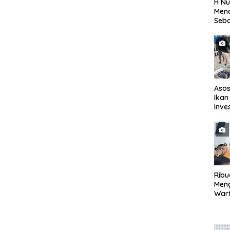
H Nu
Menc
Seba
Seti
Asos
Ikan
Inve
Eval
TPI
Rib
Men
Wart
Mend
Seba
Peri