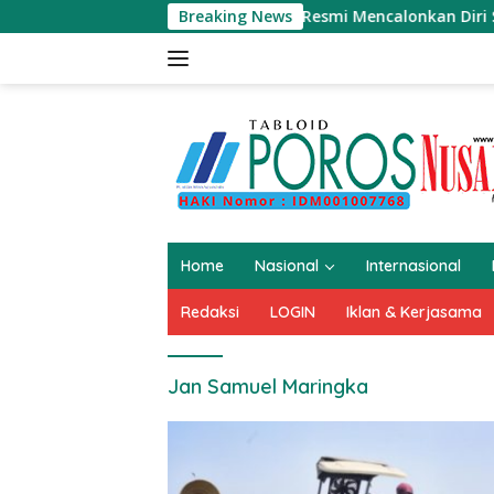
Langsung
H Nurali.S.E Resmi Mencalonkan Diri Sebagai Kepala 
Breaking News
ke
konten
Home
Nasional
Internasional
Redaksi
LOGIN
Iklan & Kerjasama
Jan Samuel Maringka