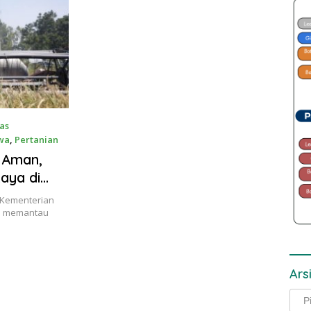
tas
iwa
,
Pertanian
 Aman,
aya di
 Kementerian
ka memantau
Ars
Arsi