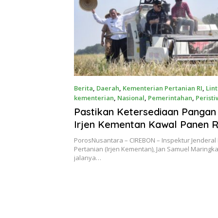
Berita
,
Daerah
,
Kementerian Pertanian RI
,
Lin
kementerian
,
Nasional
,
Pemerintahan
,
Perist
Mei 17, 2023
Pastikan Ketersediaan Pangan
Irjen Kementan Kawal Panen R
Kabupaten Cirebon
PorosNusantara – CIREBON – Inspektur Jenderal
Pertanian (Irjen Kementan), Jan Samuel Maring
jalanya…