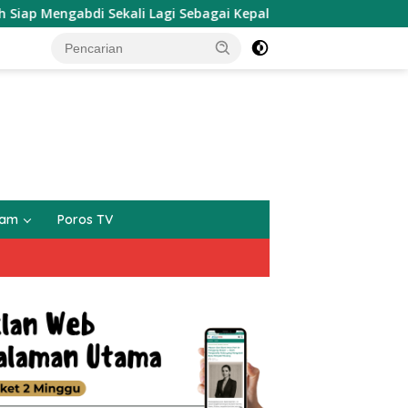
ekali Lagi Sebagai Kepala Desa Setialaksana
Asosiasi
gam
Poros TV