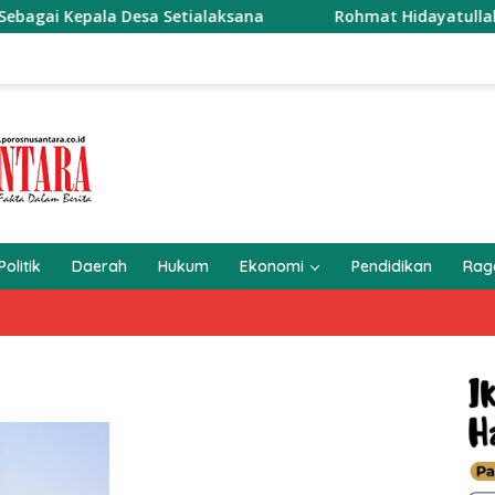
Desa Setialaksana
Rohmat Hidayatullah Siap Mengabdi S
Politik
Daerah
Hukum
Ekonomi
Pendidikan
Ra