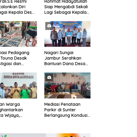
rali.S.E Resmi
Rohmat Hidayatullah
alonkan Diri
Siap Mengabdi Sekali
gai Kepala Desa
Lagi Sebagai Kepala
alaksana
Desa Setialaksana
iasi Pedagang
Nagari Sungai
 Touna Desak
Jambur Serahkan
stigasi dan
Bantuan Dana Desa
uasi Pengelolaan
Triwulan I/II/III
uan Warga
Mediasi Penataan
ghantarkan
Parkir di Sunter
a Wijaya,
Berlangsung Kondusif,
apatkan Driri
Kecamatan Janji
gai Kepala Desa
Fasilitasi Kajian Ulang
ode