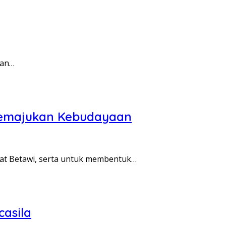
ian…
 Memajukan Kebudayaan
kat Betawi, serta untuk membentuk…
casila