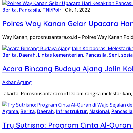
Berita
,
Pancasila
,
TNI/Polri
Okt 1, 2022
Polres Way Kanan Gelar Upacara Hari
Way Kanan, porosnusantara.co.id – Polres Way Kanan Pol
Berita
,
Daerah
,
Lintas kementerian
,
Pancasila
,
Seni
,
sosia
Acara Bincang Budaya Ajang Jalin K
Akbar Agung
Jakarta, Porosnusantara.co.id Dalam rangka melestarika
Agama
,
Berita
,
Daerah
,
Infrastruktur
,
Nasional
,
Pancasila
Try Sutrisno: Program Cinta Al-Quran 