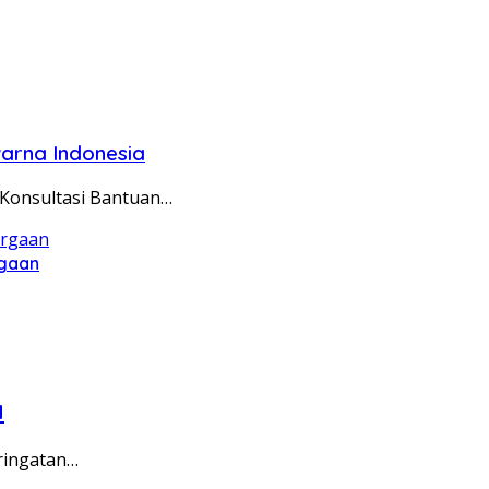
warna Indonesia
 Konsultasi Bantuan…
rgaan
a
eringatan…