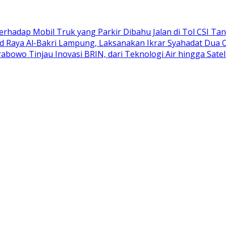
adap Mobil Truk yang Parkir Dibahu Jalan di Tol CSI Ta
d Raya Al-Bakri Lampung, Laksanakan Ikrar Syahadat Dua 
abowo Tinjau Inovasi BRIN, dari Teknologi Air hingga Satel