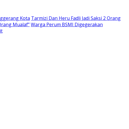
nggerang Kota
Tarmizi Dan Heru Fadli Jadi Saksi 2 Orang
Orang Mualaf”
Warga Perum BSMI Digegerakan
it