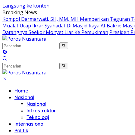
Langsung ke konten
Breaking News
Kompol Darmarwati, SH, MM, MH Memberikan Teguran Terh
Mualaf Ucap Ikrar Syahadat Di Masjid Raya Al-Bakrie
Masji
Datangnya Seekor Monyet Liar Ke Pemukiman
Presiden Pr
Home
Nasional
Nasional
Infrastruktur
Teknologi
Internasional
Politik