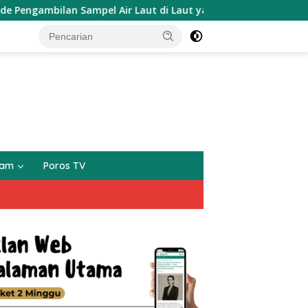
n Sampel Air Laut di Laut yang Bersih
Lili Sumambi 
gam
Poros TV