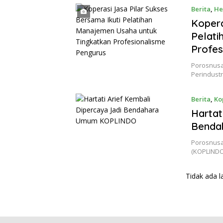
Berita
,
He
Kopera
Pelati
Profes
Porosnusan
Perindust
Berita
,
Ko
Hartat
Benda
Porosnusan
(KOPLINDO
Tidak ada l