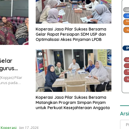
Koperasi Jasa Pilar Sukses Bersama
Gelar Rapat Persiapan SDM USP dan
Optimalisasi Akses Pinjaman LPDB
Gelar
gurus
i
Kopjas) Pilar
gurus pada…
Koperasi Jasa Pilar Sukses Bersama
Matangkan Program Simpan Pinjam
untuk Perkuat Kesejahteraan Anggota
Ars
Arsi
,
Koperasi
Jan 17, 2026