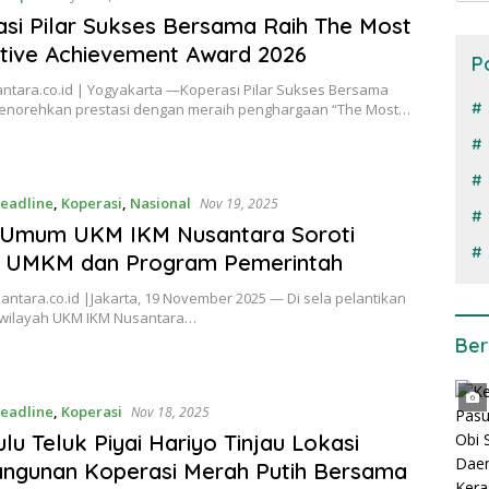
si Pilar Sukses Bersama Raih The Most
tive Achievement Award 2026
P
ntara.co.id | Yogyakarta —Koperasi Pilar Sukses Bersama
enorehkan prestasi dengan meraih penghargaan “The Most…
eadline
,
Koperasi
,
Nasional
Nov 19, 2025
 Umum UKM IKM Nusantara Soroti
gi UMKM dan Program Pemerintah
tara.co.id |Jakarta, 19 November 2025 — Di sela pelantikan
wilayah UKM IKM Nusantara…
Ber
eadline
,
Koperasi
Nov 18, 2025
lu Teluk Piyai Hariyo Tinjau Lokasi
ngunan Koperasi Merah Putih Bersama