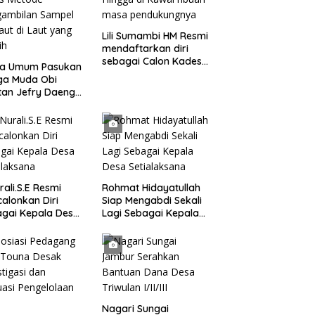
Lili Sumambi HM Resmi
mendaftarkan diri
sebagai Calon Kades
ua Umum Pasukan
samudrajaya, Hingga
ga Muda Obi
di Kawal ribuan masa
tan Jefry Daeng
pendukungnya
Mengecam Keras
ode Pengambilan
el Air Laut di
 yang Bersih
rali.S.E Resmi
Rohmat Hidayatullah
alonkan Diri
Siap Mengabdi Sekali
gai Kepala Desa
Lagi Sebagai Kepala
alaksana
Desa Setialaksana
Nagari Sungai