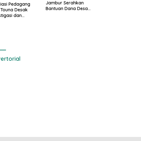
Jambur Serahkan
iasi Pedagang
Bantuan Dana Desa
 Touna Desak
Triwulan I/II/III
stigasi dan
uasi Pengelolaan
ertorial