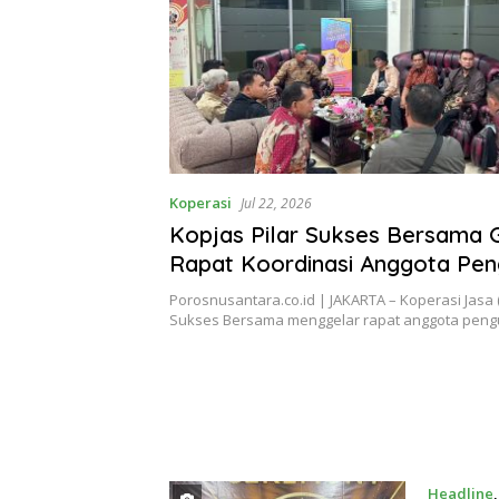
Koperasi
Jul 22, 2026
Kopjas Pilar Sukses Bersama 
Rapat Koordinasi Anggota Pen
Bahas Keberlanjutan Organisas
Porosnusantara.co.id | JAKARTA – Koperasi Jasa (
Sukses Bersama menggelar rapat anggota pen
Headline