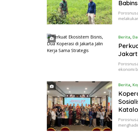
Babin
Porosnusan
melakukan
Berita
,
Da
Perkua
Jakart
Porosnusa
ekonomi b
Berita
,
Ko
Kopera
Sosial
Katal
Porosnusan
menghadir