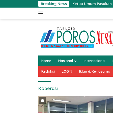
Langsung
Breaking News
Ketua Umum Pasukan Canga Muda Ob
ke
konten
Home
Nasional
Internasional
Redaksi
LOGIN
Iklan & Kerjasama
Koperasi