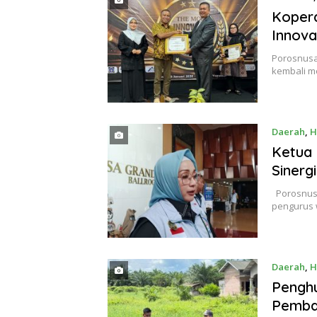
Kopera
Innova
Porosnusa
kembali m
Daerah
,
H
Ketua
Siner
Porosnusan
pengurus 
Daerah
,
H
Penghu
Pemba