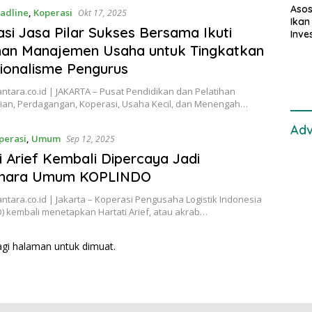
Asos
adline
,
Koperasi
Okt 17, 2025
Ikan
si Jasa Pilar Sukses Bersama Ikuti
Inve
Eval
han Manajemen Usaha untuk Tingkatkan
TPI
ionalisme Pengurus
tara.co.id | JAKARTA – Pusat Pendidikan dan Pelatihan
rian, Perdagangan, Koperasi, Usaha Kecil, dan Menengah…
Adv
perasi
,
Umum
Sep 12, 2025
i Arief Kembali Dipercaya Jadi
hara Umum KOPLINDO
tara.co.id | Jakarta – Koperasi Pengusaha Logistik Indonesia
) kembali menetapkan Hartati Arief, atau akrab…
agi halaman untuk dimuat.