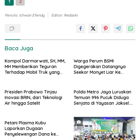
1
2
Penulis: Ichwan Efendy
Editor: Redaski
Baca Juga
Kompol Darmarwati, SH, MM,
Warga Perum BSMI
MH Memberikan Teguran
Digegerakan Datangnya
Terhadap Mobil Truk yang
Seekor Monyet Liar Ke
Parkir Dibahu Jalan di Tol CSI
Pemukiman
Tanggerang Kota
Presiden Prabowo Tinjau
Polda Metro Jaya Luruskan
Inovasi BRIN, dari Teknologi
Temuan 996 Pucuk Diduga
Air hingga Satelit
Senjata di Yayasan Jaksel:
995 Senapan Angin, 1 Senjata
Api
Petani Plasma Kubu
Laporkan Dugaan
Penyelewengan Dana ke
Ditreskrimsus Polda Riau