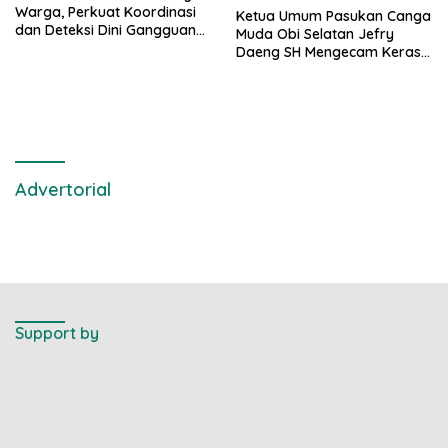
Warga, Perkuat Koordinasi
Ketua Umum Pasukan Canga
dan Deteksi Dini Gangguan
Muda Obi Selatan Jefry
Kamtibmas
Daeng SH Mengecam Keras
Metode Pengambilan Sampel
Air Laut di Laut yang Bersih
Advertorial
Support by