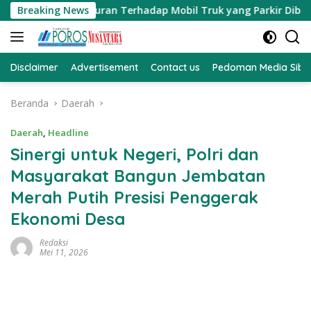
Langsung
erikan Teguran Terhadap Mobil Truk yang Parkir Dibahu Jalan
Breaking News
ke
konten
Disclaimer
Advertisement
Contact us
Pedoman Media Sibe
Beranda
Daerah
Daerah
,
Headline
Sinergi untuk Negeri, Polri dan
Masyarakat Bangun Jembatan
Merah Putih Presisi Penggerak
Ekonomi Desa
Redaksi
Mei 11, 2026