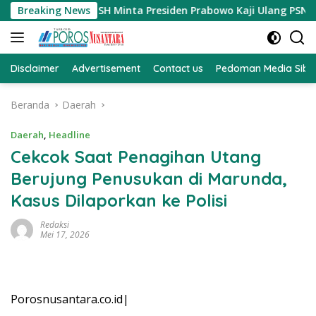
Langsung
Jefry Daeng SH Minta Presiden Prabowo Kaji Ulang PSN di Pula
Breaking News
ke
konten
Disclaimer
Advertisement
Contact us
Pedoman Media Sibe
Beranda
Daerah
Daerah
,
Headline
Cekcok Saat Penagihan Utang
Berujung Penusukan di Marunda,
Kasus Dilaporkan ke Polisi
Redaksi
Mei 17, 2026
Porosnusantara.co.id|