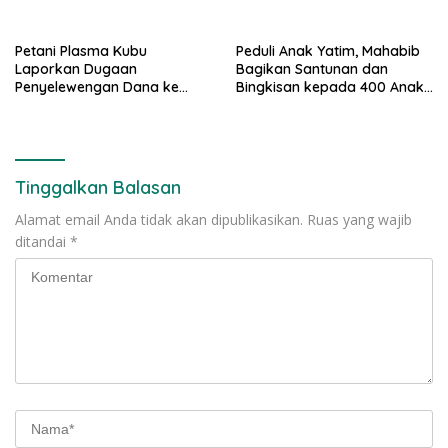
995 Senapan Angin, 1 Senjata
Api
Petani Plasma Kubu
Peduli Anak Yatim, Mahabib
Laporkan Dugaan
Bagikan Santunan dan
Penyelewengan Dana ke
Bingkisan kepada 400 Anak
Ditreskrimsus Polda Riau
di Segarajaya
Tinggalkan Balasan
Alamat email Anda tidak akan dipublikasikan.
Ruas yang wajib
ditandai
*