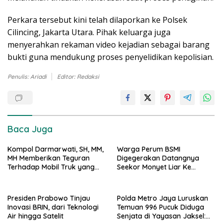
Perkara tersebut kini telah dilaporkan ke Polsek
Cilincing, Jakarta Utara. Pihak keluarga juga
menyerahkan rekaman video kejadian sebagai barang
bukti guna mendukung proses penyelidikan kepolisian.
Penulis: Ariadi
Editor: Redaksi
Baca Juga
Kompol Darmarwati, SH, MM,
Warga Perum BSMI
MH Memberikan Teguran
Digegerakan Datangnya
Terhadap Mobil Truk yang
Seekor Monyet Liar Ke
Parkir Dibahu Jalan di Tol CSI
Pemukiman
Tanggerang Kota
Presiden Prabowo Tinjau
Polda Metro Jaya Luruskan
Inovasi BRIN, dari Teknologi
Temuan 996 Pucuk Diduga
Air hingga Satelit
Senjata di Yayasan Jaksel: