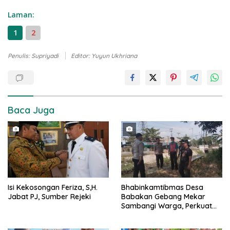
Laman:
1
2
Penulis: Supriyadi
Editor: Yuyun Ukhriana
Baca Juga
Isi Kekosongan Feriza, S,H.
Bhabinkamtibmas Desa
Jabat PJ, Sumber Rejeki
Babakan Gebang Mekar
Sambangi Warga, Perkuat
Kamtibmas