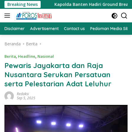
Langsung
er Rejeki
Breaking News
Kapolda Banten Hadiri Ground Breaking Pemb
ke
konten
Disclaimer
Advertisement
Contact us
Pedoman Media Sibe
Beranda
Berita
Berita
,
Headline
,
Nasional
Pewaris Jayakarta dan Raja
Nusantara Serukan Persatuan
serta Pelestarian Adat Leluhur
Redaksi
Sep 5, 2025