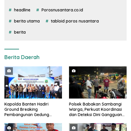
headline
Porosnusantara.co.id
berita utama
tabloid poros nusantara
berita
Berita Daerah
Kapolda Banten Hadiri
Polsek Babakan Sambangi
Ground Breaking
Warga, Perkuat Koordinasi
Pembangunan Gedung
dan Deteksi Dini Gangguan
Kantor DPD RI di Ibu Kota
Kamtibmas
Provinsi Banten