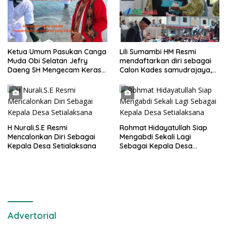
Ketua Umum Pasukan Canga
Lili Sumambi HM Resmi
Muda Obi Selatan Jefry
mendaftarkan diri sebagai
Daeng SH Mengecam Keras
Calon Kades samudrajaya,
Metode Pengambilan Sampel
Hingga di Kawal ribuan masa
Air Laut di Laut yang Bersih
pendukungnya
H Nurali.S.E Resmi
Rohmat Hidayatullah Siap
Mencalonkan Diri Sebagai
Mengabdi Sekali Lagi
Kepala Desa Setialaksana
Sebagai Kepala Desa
Setialaksana
Advertorial