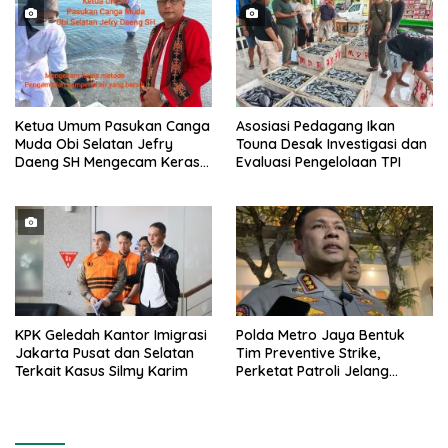
Ketua Umum Pasukan Canga
Asosiasi Pedagang Ikan
Muda Obi Selatan Jefry
Touna Desak Investigasi dan
Daeng SH Mengecam Keras
Evaluasi Pengelolaan TPI
Metode Pengambilan Sampel
Air Laut di Laut yang Bersih
KPK Geledah Kantor Imigrasi
Polda Metro Jaya Bentuk
Jakarta Pusat dan Selatan
Tim Preventive Strike,
Terkait Kasus Silmy Karim
Perketat Patroli Jelang
Agustus