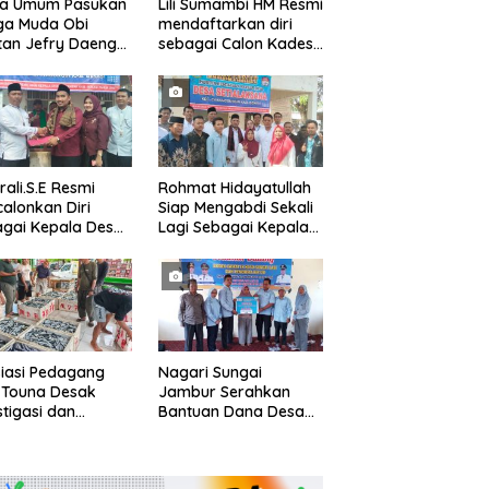
ua Umum Pasukan
Lili Sumambi HM Resmi
ga Muda Obi
mendaftarkan diri
tan Jefry Daeng
sebagai Calon Kades
Mengecam Keras
samudrajaya, Hingga
ode Pengambilan
di Kawal ribuan masa
el Air Laut di
pendukungnya
 yang Bersih
rali.S.E Resmi
Rohmat Hidayatullah
alonkan Diri
Siap Mengabdi Sekali
gai Kepala Desa
Lagi Sebagai Kepala
alaksana
Desa Setialaksana
iasi Pedagang
Nagari Sungai
 Touna Desak
Jambur Serahkan
stigasi dan
Bantuan Dana Desa
uasi Pengelolaan
Triwulan I/II/III