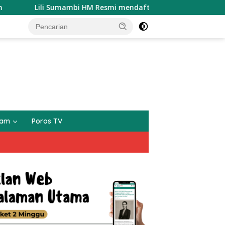
M Resmi mendaftarkan diri sebagai Calon Kades samudrajaya,
gam
Poros TV