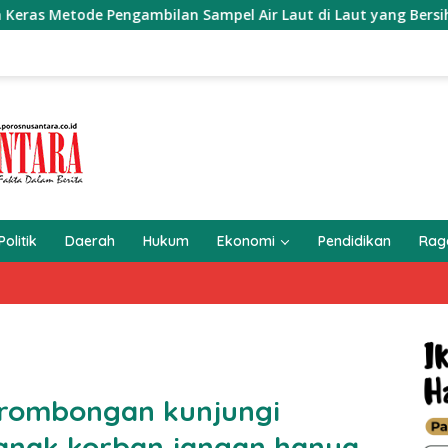
 Sampel Air Laut di Laut yang Bersih
Lili Sumambi H
Politik
Daerah
Hukum
Ekonomi
Pendidikan
Ra
rombongan kunjungi
-anak korban jangan hanya