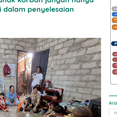
ki dalam penyelesaian
Ars
Arsi