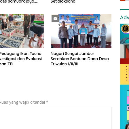
ades samudrajaya,
Setialaksana
i Kawal ribuan masa
ngnya
Adv
 Pedagang Ikan Touna
Nagari Sungai Jambur
vestigasi dan Evaluasi
Serahkan Bantuan Dana Desa
aan TPI
Triwulan I/II/III
Ruas yang wajib ditandai
*