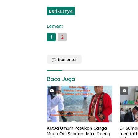
Berikutnya
Laman:
1
2
Komentar
Baca Juga
Ketua Umum Pasukan Canga
Lili Sum
Muda Obi Selatan Jefry Daeng
mendafta