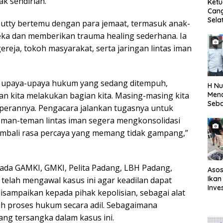
k sendirian.
Ket
Can
Sela
utty bertemu dengan para jemaat, termasuk anak-
SH 
ka dan memberikan trauma healing sederhana. Ia
Met
Samp
reja, tokoh masyarakat, serta jaringan lintas iman
Laut
 upaya-upaya hukum yang sedang ditempuh,
H Nu
Menc
n kita melakukan bagian kita. Masing-masing kita
Seba
perannya. Pengacara jalankan tugasnya untuk
Seti
eman-teman lintas iman segera mengkonsolidasi
kembali rasa percaya yang memang tidak gampang,”
ada GAMKI, GMKI, Pelita Padang, LBH Padang,
Asos
Ikan
g telah mengawal kasus ini agar keadilan dapat
Inve
isampaikan kepada pihak kepolisian, sebagai alat
Eval
uh proses hukum secara adil. Sebagaimana
TPI
rang tersangka dalam kasus ini.