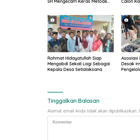
SH Mengecam Keras Metode
Calon K
Pengambilan Sampel Air Laut
Hingga d
di Laut yang Bersih
penduku
Rohmat Hidayatullah Siap
Asosiasi
Mengabdi Sekali Lagi Sebagai
Desak In
Kepala Desa Setialaksana
Pengelol
Tinggalkan Balasan
Alamat email Anda tidak akan dipublikasikan.