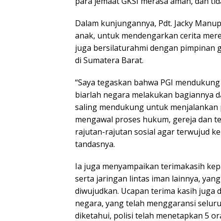
para jemaat GKSI merasa aman, dan tida
Dalam kunjungannya, Pdt. Jacky Manup
anak, untuk mendengarkan cerita mere
juga bersilaturahmi dengan pimpinan ge
di Sumatera Barat.
“Saya tegaskan bahwa PGI mendukung
biarlah negara melakukan bagiannya da
saling mendukung untuk menjalankan 
mengawal proses hukum, gereja dan t
rajutan-rajutan sosial agar terwujud 
tandasnya.
Ia juga menyampaikan terimakasih kep
serta jaringan lintas iman lainnya, yan
diwujudkan. Ucapan terima kasih juga d
negara, yang telah menggaransi selur
diketahui, polisi telah menetapkan 5 o