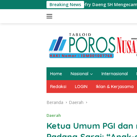
Langsung
i Selatan Jefry Daeng SH Mengecam Keras Metode Pengambilan
Breaking News
ke
konten
Home
Nasional
Internasional
Redaksi
LOGIN
Iklan & Kerjasama
Beranda
Daerah
Daerah
Ketua Umum PGI dan 
Padang Sarai: “Anak