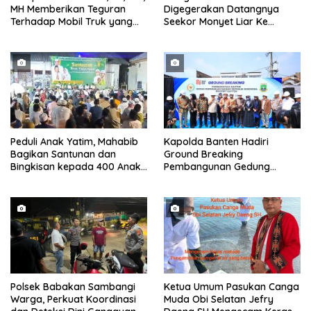
MH Memberikan Teguran
Digegerakan Datangnya
Terhadap Mobil Truk yang
Seekor Monyet Liar Ke
Parkir Dibahu Jalan di Tol CSI
Pemukiman
Tanggerang Kota
Peduli Anak Yatim, Mahabib
Kapolda Banten Hadiri
Bagikan Santunan dan
Ground Breaking
Bingkisan kepada 400 Anak
Pembangunan Gedung
di Segarajaya
Kantor DPD RI di Ibu Kota
Provinsi Banten
Polsek Babakan Sambangi
Ketua Umum Pasukan Canga
Warga, Perkuat Koordinasi
Muda Obi Selatan Jefry