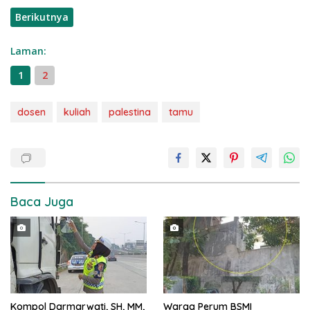
Berikutnya
Laman:
1
2
dosen
kuliah
palestina
tamu
Baca Juga
Kompol Darmarwati, SH, MM,
Warga Perum BSMI