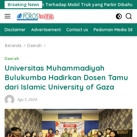
Langsung
guran Terhadap Mobil Truk yang Parkir Dibahu Jalan di Tol C
Breaking News
ke
konten
Disclaimer
Advertisement
Contact us
Pedoman Media Sibe
Beranda
Daerah
Daerah
Universitas Muhammadiyah
Bulukumba Hadirkan Dosen Tamu
dari Islamic University of Gaza
Agu 5, 2024