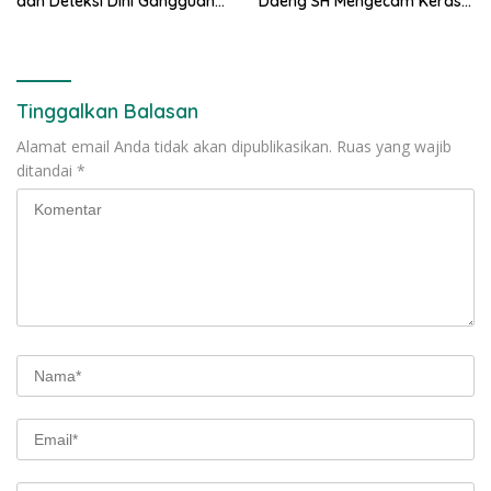
dan Deteksi Dini Gangguan
Daeng SH Mengecam Keras
Kamtibmas
Metode Pengambilan Sampel
Air Laut di Laut yang Bersih
Tinggalkan Balasan
Alamat email Anda tidak akan dipublikasikan.
Ruas yang wajib
ditandai
*