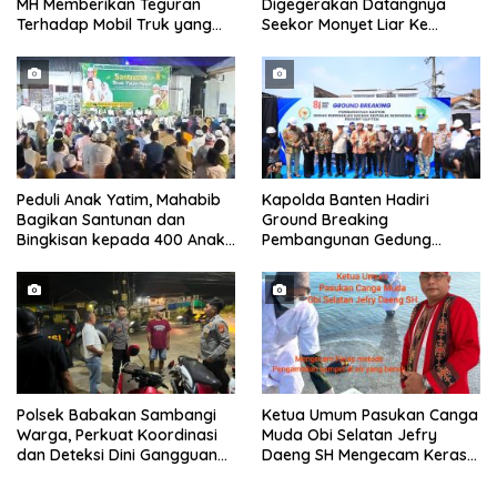
MH Memberikan Teguran
Digegerakan Datangnya
Terhadap Mobil Truk yang
Seekor Monyet Liar Ke
Parkir Dibahu Jalan di Tol CSI
Pemukiman
Tanggerang Kota
Peduli Anak Yatim, Mahabib
Kapolda Banten Hadiri
Bagikan Santunan dan
Ground Breaking
Bingkisan kepada 400 Anak
Pembangunan Gedung
di Segarajaya
Kantor DPD RI di Ibu Kota
Provinsi Banten
Polsek Babakan Sambangi
Ketua Umum Pasukan Canga
Warga, Perkuat Koordinasi
Muda Obi Selatan Jefry
dan Deteksi Dini Gangguan
Daeng SH Mengecam Keras
Kamtibmas
Metode Pengambilan Sampel
Air Laut di Laut yang Bersih