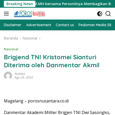
Langsung
 Darmawati.SE.MM.MH bersama Personilnya Membagikan Bendera 
Breaking News
ke
konten
Disclaimer
Advertisement
Contact us
Pedoman Media Sibe
Beranda
Nasional
Nasional
Brigjend TNI Kristomei Sianturi
Diterima oleh Danmentar Akmil
Redaksi
Agu 26, 2024
Magelang – porosnusantara.co.id
Danmentar Akademi Militer Brigjen TNI Dwi Sasongko,