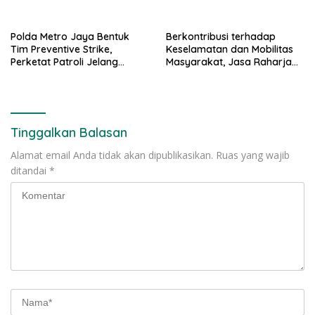
Mualaf”
Polda Metro Jaya Bentuk
Berkontribusi terhadap
Tim Preventive Strike,
Keselamatan dan Mobilitas
Perketat Patroli Jelang
Masyarakat, Jasa Raharja
Agustus
Raih Penghargaan di Ajang
Transportasi Indonesia
Awards 2026
Tinggalkan Balasan
Alamat email Anda tidak akan dipublikasikan.
Ruas yang wajib
ditandai
*