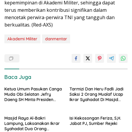
kepemimpinan di Akademi Militer, sehingga dapat
terus memberikan kontribusi signifikan dalam
mencetak perwira-perwira TNI yang tangguh dan
berkualitas. (Red-AXS)
Akademi Militer
danmentar
Baca Juga
Ketua Umum Pasukan Canga
Tarmizi Dan Heru Fadli Jadi
Muda Obi Selatan Jefry
Saksi 2 Orang Mualaf Ucap
Daeng SH Minta Presiden
Ikrar Syahadat Di Masjid
Prabowo Kaji Ulang PSN di
Raya Al-Bakrie
Pulau Obi: “Kalau Tak
Berdampak, Cabut Saja”
Masjid Raya Al-Bakri
Isi Kekosongan Feriza, S,H.
Lampung, Laksanakan Ikrar
Jabat PJ, Sumber Rejeki
Syahadat Dua Orang