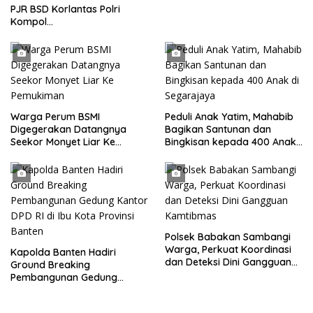
Parkir Dibahu Jalan di Tol CSI
PJR BSD Korlantas Polri
Tanggerang Kota
Kompol
Darmawati.SE.MM.MH
bersama Personilnya
Membagikan Bendera Merah
Putih Berserta Tiangnya
Warga Perum BSMI
Peduli Anak Yatim, Mahabib
Digegerakan Datangnya
Bagikan Santunan dan
Seekor Monyet Liar Ke
Bingkisan kepada 400 Anak
Pemukiman
di Segarajaya
Polsek Babakan Sambangi
Warga, Perkuat Koordinasi
Kapolda Banten Hadiri
dan Deteksi Dini Gangguan
Ground Breaking
Kamtibmas
Pembangunan Gedung
Kantor DPD RI di Ibu Kota
Provinsi Banten