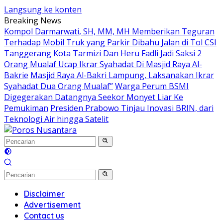
Langsung ke konten
Breaking News
Kompol Darmarwati, SH, MM, MH Memberikan Teguran
Terhadap Mobil Truk yang Parkir Dibahu Jalan di Tol CSI
Tanggerang Kota
Tarmizi Dan Heru Fadli Jadi Saksi 2
Orang Mualaf Ucap Ikrar Syahadat Di Masjid Raya Al-
Bakrie
Masjid Raya Al-Bakri Lampung, Laksanakan Ikrar
Syahadat Dua Orang Mualaf”
Warga Perum BSMI
Digegerakan Datangnya Seekor Monyet Liar Ke
Pemukiman
Presiden Prabowo Tinjau Inovasi BRIN, dari
Teknologi Air hingga Satelit
Disclaimer
Advertisement
Contact us