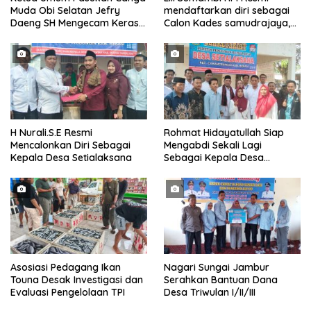
Muda Obi Selatan Jefry
mendaftarkan diri sebagai
Daeng SH Mengecam Keras
Calon Kades samudrajaya,
Metode Pengambilan Sampel
Hingga di Kawal ribuan masa
Air Laut di Laut yang Bersih
pendukungnya
H Nurali.S.E Resmi
Rohmat Hidayatullah Siap
Mencalonkan Diri Sebagai
Mengabdi Sekali Lagi
Kepala Desa Setialaksana
Sebagai Kepala Desa
Setialaksana
Asosiasi Pedagang Ikan
Nagari Sungai Jambur
Touna Desak Investigasi dan
Serahkan Bantuan Dana
Evaluasi Pengelolaan TPI
Desa Triwulan I/II/III