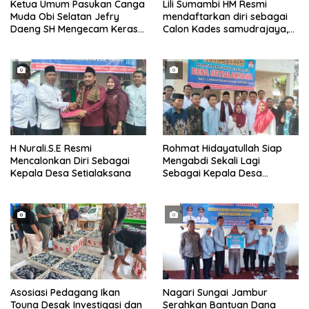
Ketua Umum Pasukan Canga
Lili Sumambi HM Resmi
Muda Obi Selatan Jefry
mendaftarkan diri sebagai
Daeng SH Mengecam Keras
Calon Kades samudrajaya,
Metode Pengambilan Sampel
Hingga di Kawal ribuan masa
Air Laut di Laut yang Bersih
pendukungnya
H Nurali.S.E Resmi
Rohmat Hidayatullah Siap
Mencalonkan Diri Sebagai
Mengabdi Sekali Lagi
Kepala Desa Setialaksana
Sebagai Kepala Desa
Setialaksana
Asosiasi Pedagang Ikan
Nagari Sungai Jambur
Touna Desak Investigasi dan
Serahkan Bantuan Dana