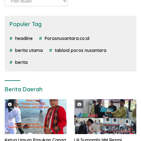
Populer Tag
headline
Porosnusantara.co.id
berita utama
tabloid poros nusantara
berita
Berita Daerah
Ketua Umum Pasukan Canga
Lili Sumambi HM Resmi