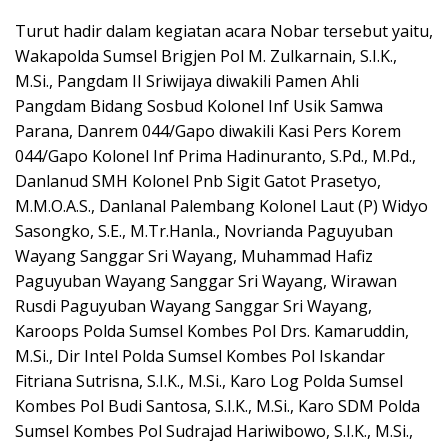
Turut hadir dalam kegiatan acara Nobar tersebut yaitu,
Wakapolda Sumsel Brigjen Pol M. Zulkarnain, S.I.K.,
M.Si., Pangdam II Sriwijaya diwakili Pamen Ahli
Pangdam Bidang Sosbud Kolonel Inf Usik Samwa
Parana, Danrem 044/Gapo diwakili Kasi Pers Korem
044/Gapo Kolonel Inf Prima Hadinuranto, S.Pd., M.Pd.,
Danlanud SMH Kolonel Pnb Sigit Gatot Prasetyo,
M.M.O.A.S., Danlanal Palembang Kolonel Laut (P) Widyo
Sasongko, S.E., M.Tr.Hanla., Novrianda Paguyuban
Wayang Sanggar Sri Wayang, Muhammad Hafiz
Paguyuban Wayang Sanggar Sri Wayang, Wirawan
Rusdi Paguyuban Wayang Sanggar Sri Wayang,
Karoops Polda Sumsel Kombes Pol Drs. Kamaruddin,
M.Si., Dir Intel Polda Sumsel Kombes Pol Iskandar
Fitriana Sutrisna, S.I.K., M.Si., Karo Log Polda Sumsel
Kombes Pol Budi Santosa, S.I.K., M.Si., Karo SDM Polda
Sumsel Kombes Pol Sudrajad Hariwibowo, S.I.K., M.Si.,