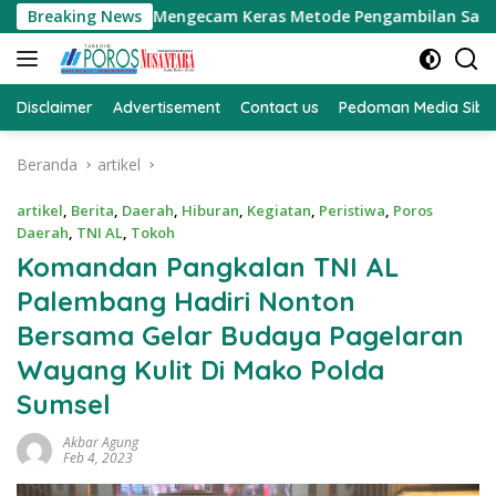
Langsung
SH Mengecam Keras Metode Pengambilan Sampel Air Laut di La
Breaking News
ke
konten
Disclaimer
Advertisement
Contact us
Pedoman Media Sibe
Beranda
artikel
artikel
,
Berita
,
Daerah
,
Hiburan
,
Kegiatan
,
Peristiwa
,
Poros
Daerah
,
TNI AL
,
Tokoh
Komandan Pangkalan TNI AL
Palembang Hadiri Nonton
Bersama Gelar Budaya Pagelaran
Wayang Kulit Di Mako Polda
Sumsel
Akbar Agung
Feb 4, 2023