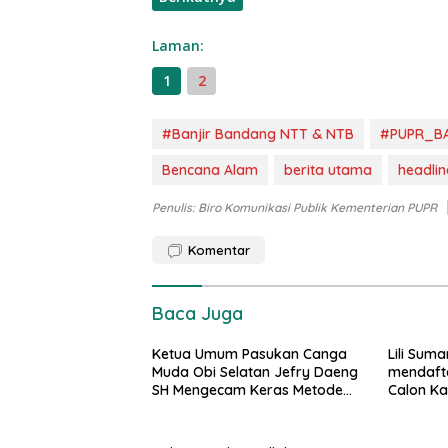
Laman:
1
2
#Banjir Bandang NTT & NTB
#PUPR_BA
Bencana Alam
berita utama
headlin
Penulis: Biro Komunikasi Publik Kementerian PUPR
Komentar
Baca Juga
Ketua Umum Pasukan Canga
Lili Sum
Muda Obi Selatan Jefry Daeng
mendafta
SH Mengecam Keras Metode
Calon K
Pengambilan Sampel Air Laut
Hingga d
di Laut yang Bersih
penduku