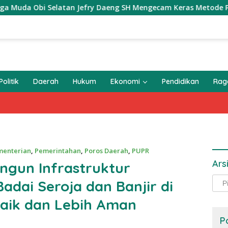
 Selatan Jefry Daeng SH Mengecam Keras Metode Pengambilan 
Politik
Daerah
Hukum
Ekonomi
Pendidikan
Ra
menterian
,
Pemerintahan
,
Poros Daerah
,
PUPR
Ars
ngun Infrastruktur
Arsi
dai Seroja dan Banjir di
Baik dan Lebih Aman
P