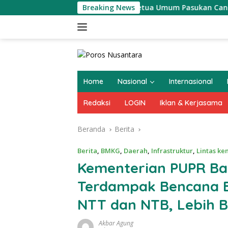
Langsung
Breaking News
Ketua Umum Pasukan Canga Muda Obi
ke
konten
Home
Nasional
Internasional
Redaksi
LOGIN
Iklan & Kerjasama
Beranda
Berita
Berita
,
BMKG
,
Daerah
,
Infrastruktur
,
Lintas ke
Kementerian PUPR Ba
Terdampak Bencana Ba
NTT dan NTB, Lebih 
Akbar Agung