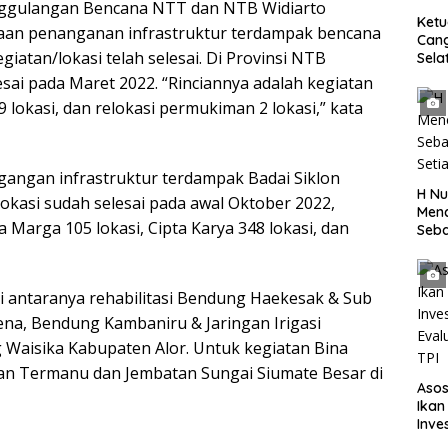
nggulangan Bencana NTT dan NTB Widiarto
Ket
aan penanganan infrastruktur terdampak bencana
Can
giatan/lokasi telah selesai. Di Provinsi NTB
Sela
SH 
lesai pada Maret 2022. “Rinciannya adalah kegiatan
Met
9 lokasi, dan relokasi permukiman 2 lokasi,” kata
Samp
Laut
gangan infrastruktur terdampak Badai Siklon
H Nu
/lokasi sudah selesai pada awal Oktober 2022,
Menc
a Marga 105 lokasi, Cipta Karya 348 lokasi, dan
Seba
Seti
 antaranya rehabilitasi Bendung Haekesak & Sub
na, Bendung Kambaniru & Jaringan Irigasi
Waisika Kabupaten Alor. Untuk kegiatan Bina
an Termanu dan Jembatan Sungai Siumate Besar di
Asos
Ikan
Inve
Eval