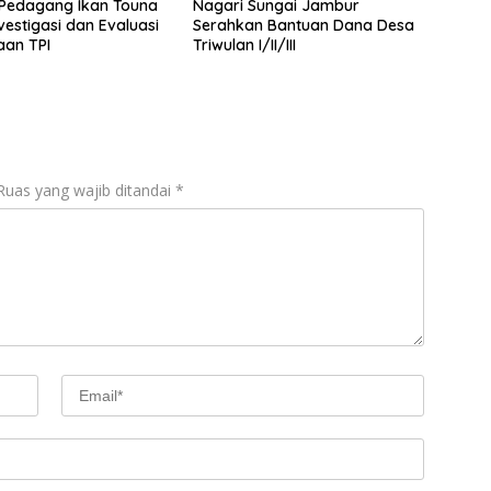
 Pedagang Ikan Touna
Nagari Sungai Jambur
vestigasi dan Evaluasi
Serahkan Bantuan Dana Desa
aan TPI
Triwulan I/II/III
Ruas yang wajib ditandai
*