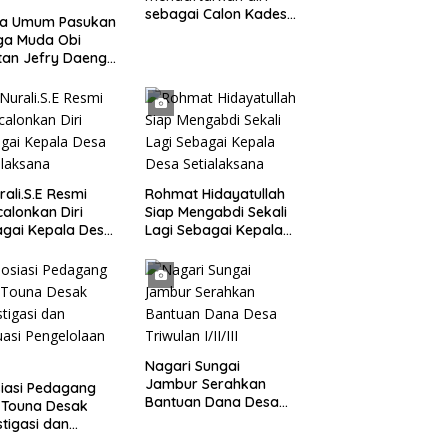
sebagai Calon Kades
ua Umum Pasukan
samudrajaya, Hingga
ga Muda Obi
di Kawal ribuan masa
tan Jefry Daeng
pendukungnya
Mengecam Keras
ode Pengambilan
el Air Laut di
 yang Bersih
rali.S.E Resmi
Rohmat Hidayatullah
alonkan Diri
Siap Mengabdi Sekali
gai Kepala Desa
Lagi Sebagai Kepala
alaksana
Desa Setialaksana
Nagari Sungai
Jambur Serahkan
iasi Pedagang
Bantuan Dana Desa
 Touna Desak
Triwulan I/II/III
stigasi dan
uasi Pengelolaan