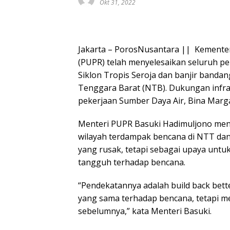
Okt 31, 2022
Jakarta – PorosNusantara || Kement
(PUPR) telah menyelesaikan seluruh p
Siklon Tropis Seroja dan banjir banda
Tenggara Barat (NTB). Dukungan infrast
pekerjaan Sumber Daya Air, Bina Marga
Menteri PUPR Basuki Hadimuljono meng
wilayah terdampak bencana di NTT d
yang rusak, tetapi sebagai upaya un
tangguh terhadap bencana.
“Pendekatannya adalah build back bet
yang sama terhadap bencana, tetapi m
sebelumnya,” kata Menteri Basuki.