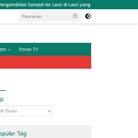
Sampel Air Laut di Laut yang Bersih
Lili Sumambi HM
gam
Poros TV
ip
p
opuler Tag