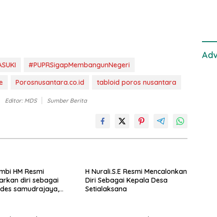
TPI
Adv
SUKI
#PUPRSigapMembangunNegeri
e
Porosnusantara.co.id
tabloid poros nusantara
Editor: MDS
Sumber Berita
ambi HM Resmi
H Nurali.S.E Resmi Mencalonkan
rkan diri sebagai
Diri Sebagai Kepala Desa
ades samudrajaya,
Setialaksana
i Kawal ribuan masa
ngnya