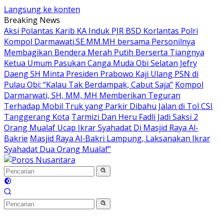
Langsung ke konten
Breaking News
Aksi Polantas Karib KA Induk PJR BSD Korlantas Polri
Kompol Darmawati.SE.MM.MH bersama Personilnya
Membagikan Bendera Merah Putih Berserta Tiangnya
Ketua Umum Pasukan Canga Muda Obi Selatan Jefry
Daeng SH Minta Presiden Prabowo Kaji Ulang PSN di
Pulau Obi: “Kalau Tak Berdampak, Cabut Saja”
Kompol
Darmarwati, SH, MM, MH Memberikan Teguran
Terhadap Mobil Truk yang Parkir Dibahu Jalan di Tol CSI
Tanggerang Kota
Tarmizi Dan Heru Fadli Jadi Saksi 2
Orang Mualaf Ucap Ikrar Syahadat Di Masjid Raya Al-
Bakrie
Masjid Raya Al-Bakri Lampung, Laksanakan Ikrar
Syahadat Dua Orang Mualaf”