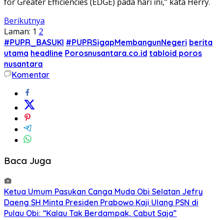
for Greater Efficiencies (EDGE) pada hari ini,” kata Herry.
Berikutnya
Laman:
1
2
#PUPR_BASUKI
#PUPRSigapMembangunNegeri
berita
utama
headline
Porosnusantara.co.id
tabloid poros
nusantara
Komentar
Baca Juga
Ketua Umum Pasukan Canga Muda Obi Selatan Jefry
Daeng SH Minta Presiden Prabowo Kaji Ulang PSN di
Pulau Obi: “Kalau Tak Berdampak, Cabut Saja”