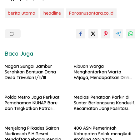
berita utama
headline
Porosnusantara.co.id
Baca Juga
Nagari Sungai Jambur
Ribuan Warga
Serahkan Bantuan Dana
Menghantarkan Warta
Desa Triwulan I/II/III
Wijaya, Mendapatkan Driri
Sebagai Kepala Desa
Periode
Polda Metro Jaya Perkuat
Mediasi Penataan Parkir di
Pemahaman KUHAP Baru
Sunter Berlangsung Kondusif,
dan Tingkatkan Patroli
Kecamatan Janji Fasilitasi
Jelang Agustus
Kajian Ulang
Menjelang Pilkades Sairan
400 ASN Pemerintah
Nudiansah S.H Resmi
Kabupaten Solok mengikuti
Mendaftar Sebagai Kepala
Profiling ASN 2026