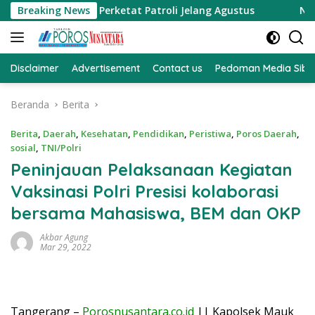
Langsung
ventive Strike, Perketat Patroli Jelang Agustus
Breaking News
Nagari 
ke
konten
Disclaimer
Advertisement
Contact us
Pedoman Media Sibe
Beranda
Berita
Berita
,
Daerah
,
Kesehatan
,
Pendidikan
,
Peristiwa
,
Poros Daerah
,
sosial
,
TNI/Polri
Peninjauan Pelaksanaan Kegiatan
Vaksinasi Polri Presisi kolaborasi
bersama Mahasiswa, BEM dan OKP
Akbar Agung
Mar 29, 2022
Tangerang –
Porosnusantara.co.id
||
Kapolsek Mauk