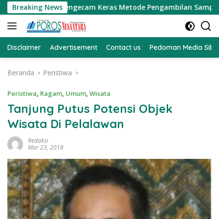
Langsung
Daeng SH Mengecam Keras Metode Pengambilan Sampel Air Laut
Breaking News
ke
konten
Disclaimer
Advertisement
Contact us
Pedoman Media Sibe
Beranda
Peristiwa
Peristiwa
,
Ragam
,
Umum
,
Wisata
Tanjung Putus Potensi Objek
Wisata Di Pelalawan
Redaksi
Mar 23, 2018