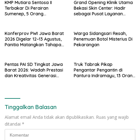
KMP Mutiara Sentosa II
Grand Opening Klinik Utama
Terbakar Di Perairan
Bekasi Skin Center: Hadir
Sumenep, 5 Orang
sebagai Pusat Layanan
Ditemukan Meninggal Dunia
Kesehatan Kulit dan Estetika
Terpadu di Kota Bekasi
Konferprov PWI Jawa Barat
Warga Sidangsari Resah,
2026 Digelar 12–13 Agustus,
Penemuan Botol Misterius Di
Panitia Matangkan Tahapan
Pekarangan
dan Verifikasi DPT
Pentas PAI SD Tingkat Jawa
Truk Tabrak Pikap
Barat 2026: Wadah Prestasi
Pengantar Pengantin di
dan Kreativitas Generasi
Pantura Indramayu, 13 Orang
Muda Islami
Meninggal Dunia
Tinggalkan Balasan
Alamat email Anda tidak akan dipublikasikan.
Ruas yang wajib
ditandai
*