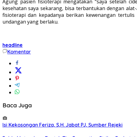
Agung pasien fisioterapi mengatakan “saya setelah ci
kesehatan saya sekarang, bisa terbantukan dengan alat-
fisioterapi dan kepadanya berikan kewenangan tertulis
undangan yang berlaku.
headline
Komentar
Baca Juga
Isi Kekosongan Feriza, S,H. Jabat PJ, Sumber Rejeki