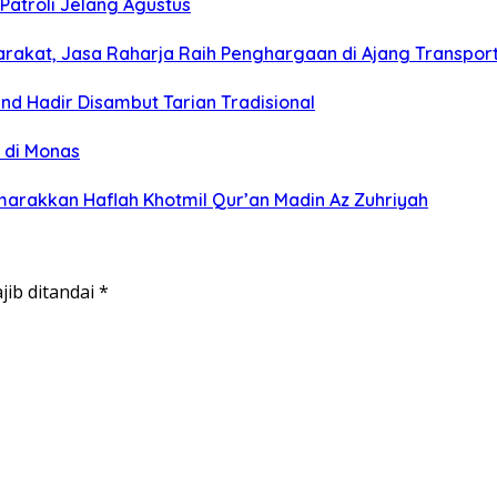
Patroli Jelang Agustus
arakat, Jasa Raharja Raih Penghargaan di Ajang Transpor
nd Hadir Disambut Tarian Tradisional
 di Monas
marakkan Haflah Khotmil Qur’an Madin Az Zuhriyah
jib ditandai
*