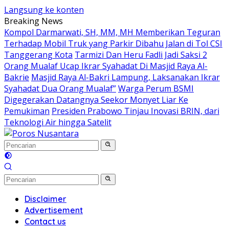
Langsung ke konten
Breaking News
Kompol Darmarwati, SH, MM, MH Memberikan Teguran
Terhadap Mobil Truk yang Parkir Dibahu Jalan di Tol CSI
Tanggerang Kota
Tarmizi Dan Heru Fadli Jadi Saksi 2
Orang Mualaf Ucap Ikrar Syahadat Di Masjid Raya Al-
Bakrie
Masjid Raya Al-Bakri Lampung, Laksanakan Ikrar
Syahadat Dua Orang Mualaf”
Warga Perum BSMI
Digegerakan Datangnya Seekor Monyet Liar Ke
Pemukiman
Presiden Prabowo Tinjau Inovasi BRIN, dari
Teknologi Air hingga Satelit
Disclaimer
Advertisement
Contact us