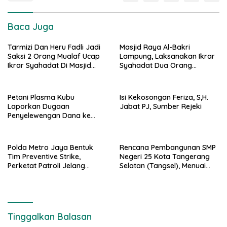
Baca Juga
Tarmizi Dan Heru Fadli Jadi
Masjid Raya Al-Bakri
Saksi 2 Orang Mualaf Ucap
Lampung, Laksanakan Ikrar
Ikrar Syahadat Di Masjid
Syahadat Dua Orang
Raya Al-Bakrie
Mualaf”
Petani Plasma Kubu
Isi Kekosongan Feriza, S,H.
Laporkan Dugaan
Jabat PJ, Sumber Rejeki
Penyelewengan Dana ke
Ditreskrimsus Polda Riau
Polda Metro Jaya Bentuk
Rencana Pembangunan SMP
Tim Preventive Strike,
Negeri 25 Kota Tangerang
Perketat Patroli Jelang
Selatan (Tangsel), Menuai
Agustus
Penolakan dari Warga
Tinggalkan Balasan