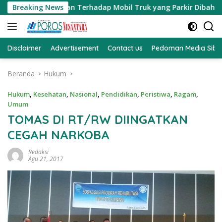
Langsung
an Teguran Terhadap Mobil Truk yang Parkir Dibahu Jalan di
Breaking News
ke
konten
Disclaimer
Advertisement
Contact us
Pedoman Media Sibe
Beranda
Hukum
Hukum
,
Kesehatan
,
Nasional
,
Pendidikan
,
Peristiwa
,
Ragam
,
Umum
TOMAS DI RT/RW DIINGATKAN
CEGAH NARKOBA
Redaksi
Agu 21, 2017