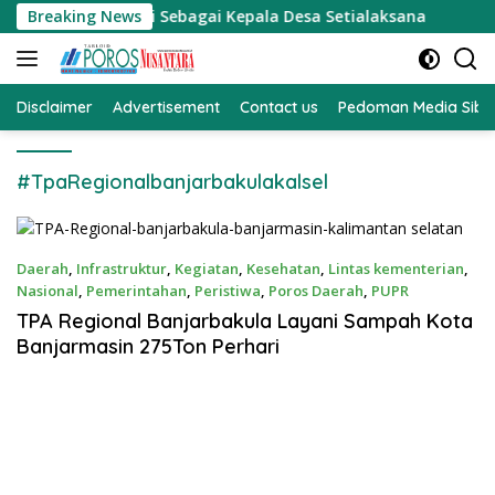
Langsung
i Mencalonkan Diri Sebagai Kepala Desa Setialaksana
Breaking News
R
ke
konten
Disclaimer
Advertisement
Contact us
Pedoman Media Sibe
#TpaRegionalbanjarbakulakalsel
Daerah
,
Infrastruktur
,
Kegiatan
,
Kesehatan
,
Lintas kementerian
,
Nasional
,
Pemerintahan
,
Peristiwa
,
Poros Daerah
,
PUPR
Okt 5, 2022
TPA Regional Banjarbakula Layani Sampah Kota
Banjarmasin 275Ton Perhari