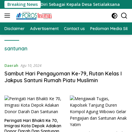
Langsung
esmi Mencalonkan Diri Sebagai Kepala Desa Setialaksana
Breaking News
ke
konten
Disclaimer
Advertisement
Contact us
Pedoman Media Sibe
santunan
Daerah
Agu 10, 2024
Sambut Hari Pengayoman Ke-79, Rutan Kelas I
Jakpus Santuni Rumah Piatu Muslimin
Peringati Hari Bhakti Ke 70,
Imigrasi Kota Depok Adakan
Donor Darah Dan Santunan