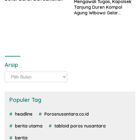
Mengawali Tugas, Kapolsek
Tanjung Duren Kompol
Agung Wibowo Gelar
Pengajian dan Santunan
Anak Yatim
Arsip
Arsip
Populer Tag
headline
Porosnusantara.co.id
berita utama
tabloid poros nusantara
berita