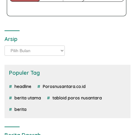
Arsip
Arsip
Populer Tag
headline
Porosnusantara.co.id
berita utama
tabloid poros nusantara
berita