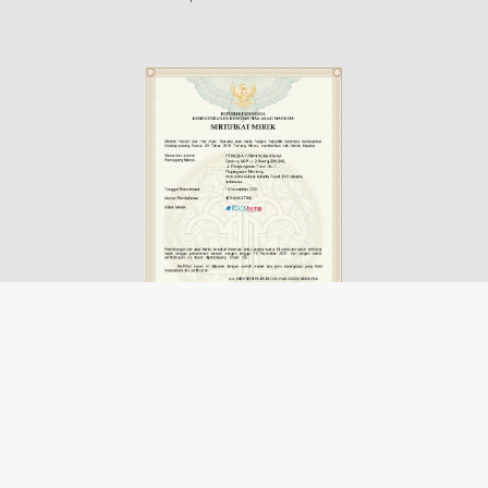
Disclaimer
Advertisement
Contact us
Pedoman Media Siber
Redaksi
Login