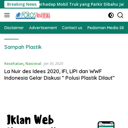
Langsung
eguran Terhadap Mobil Truk yang Parkir Dibahu Jalan di Tol 
Breaking News
ke
konten
Disclaimer
Advertisement
Contact us
Pedoman Media Sibe
Sampah Plastik
Kesehatan
,
Nasional
Jan 30, 2020
La Nuir des Idees 2020, IFI, LIPI dan WWF
Indonesia Gelar Diskusi ” Polusi Plastik Dilaut”