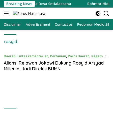
Langsung
 Diri Sebagai Kepala Desa Setialaksana
Breaking News
Rohmat Hidayat
ke
konten
Disclaimer
Advertisement
Contact us
Pedoman Media Sibe
rosyid
Daerah
,
Lintas kementerian
,
Pertanian
,
Poros Daerah
,
Ragam
Jan
19, 2020
Aliansi Relawan Jokowi Dukung Rosyid Arsyad
Millenial Jadi Direksi BUMN