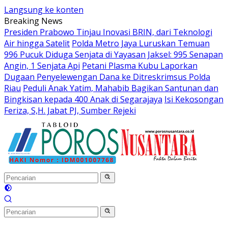
Langsung ke konten
Breaking News
Presiden Prabowo Tinjau Inovasi BRIN, dari Teknologi
Air hingga Satelit
Polda Metro Jaya Luruskan Temuan
996 Pucuk Diduga Senjata di Yayasan Jaksel: 995 Senapan
Angin, 1 Senjata Api
Petani Plasma Kubu Laporkan
Dugaan Penyelewengan Dana ke Ditreskrimsus Polda
Riau
Peduli Anak Yatim, Mahabib Bagikan Santunan dan
Bingkisan kepada 400 Anak di Segarajaya
Isi Kekosongan
Feriza, S,H. Jabat PJ, Sumber Rejeki