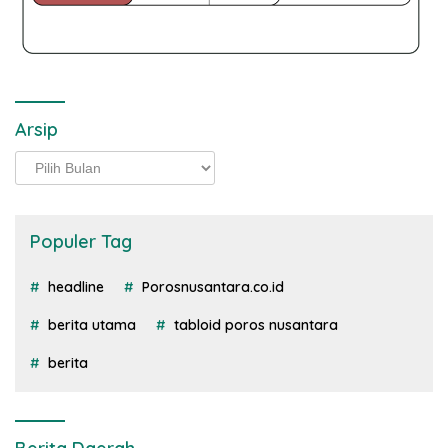
Arsip
Arsip
Populer Tag
headline
Porosnusantara.co.id
berita utama
tabloid poros nusantara
berita