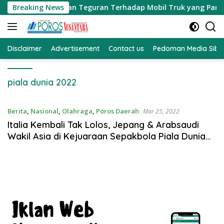
Langsung
, MH Memberikan Teguran Terhadap Mobil Truk yang Parkir Dib
Breaking News
ke
konten
Disclaimer
Advertisement
Contact us
Pedoman Media Sibe
piala dunia 2022
Berita
,
Nasional
,
Olahraga
,
Poros Daerah
Mar 25, 2022
Italia Kembali Tak Lolos, Jepang & Arabsaudi
Wakil Asia di Kejuaraan Sepakbola Piala Dunia
2022