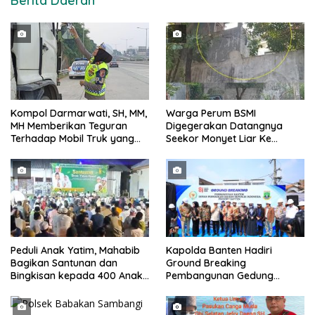
Berita Daerah
Kompol Darmarwati, SH, MM,
Warga Perum BSMI
MH Memberikan Teguran
Digegerakan Datangnya
Terhadap Mobil Truk yang
Seekor Monyet Liar Ke
Parkir Dibahu Jalan di Tol CSI
Pemukiman
Tanggerang Kota
Peduli Anak Yatim, Mahabib
Kapolda Banten Hadiri
Bagikan Santunan dan
Ground Breaking
Bingkisan kepada 400 Anak
Pembangunan Gedung
di Segarajaya
Kantor DPD RI di Ibu Kota
Provinsi Banten