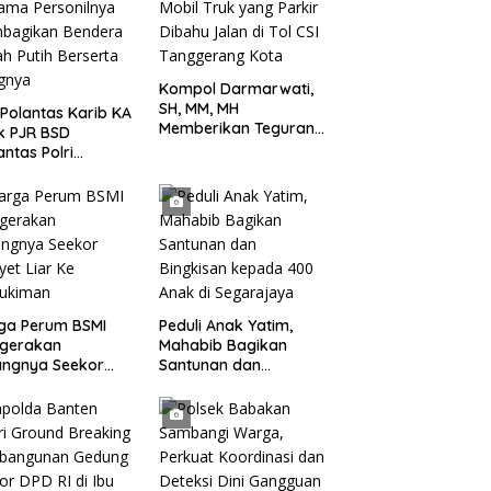
Kompol Darmarwati,
SH, MM, MH
 Polantas Karib KA
Memberikan Teguran
k PJR BSD
Terhadap Mobil Truk
antas Polri
yang Parkir Dibahu
pol
Jalan di Tol CSI
mawati.SE.MM.MH
Tanggerang Kota
ama Personilnya
bagikan Bendera
h Putih Berserta
ngnya
ga Perum BSMI
Peduli Anak Yatim,
egerakan
Mahabib Bagikan
angnya Seekor
Santunan dan
et Liar Ke
Bingkisan kepada 400
ukiman
Anak di Segarajaya