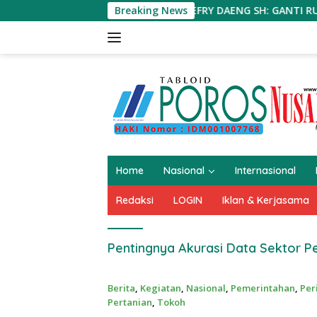
Langsung
Breaking News
JEFRY DAENG SH: GANTI RUGI LAHAN 
ke
konten
Home
Nasional
Internasional
Redaksi
LOGIN
Iklan & Kerjasama
Pentingnya Akurasi Data Sektor P
Berita
,
Kegiatan
,
Nasional
,
Pemerintahan
,
Per
Pertanian
,
Tokoh