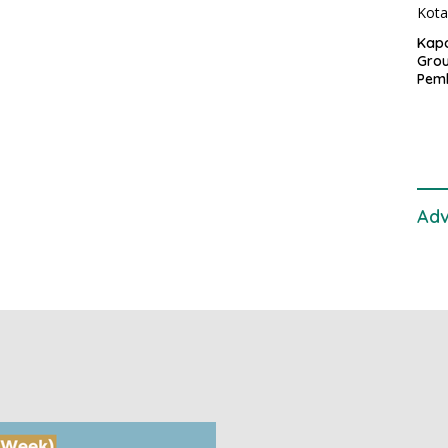
Kapo
Grou
Pem
Gedu
di I
Ban
Adv