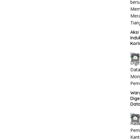
Aksi
Indu
Korl
Kom
Dar
bers
Mem
Mera
Tia
War
Dig
Dat
Mony
Pem