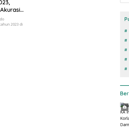
023,
Akurasi
P
odo
ahun 2023 di
Ber