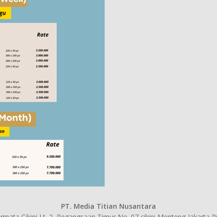
PT. Media Titian Nusantara
mata Cikini Lt. 2, Pegangsaan Timur No. 07 cikini,Menteng-Jakarta 