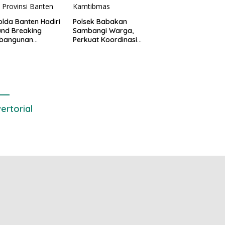
lda Banten Hadiri
Polsek Babakan
nd Breaking
Sambangi Warga,
bangunan
Perkuat Koordinasi
ng Kantor DPD RI
dan Deteksi Dini
bu Kota Provinsi
Gangguan Kamtibmas
ten
ertorial