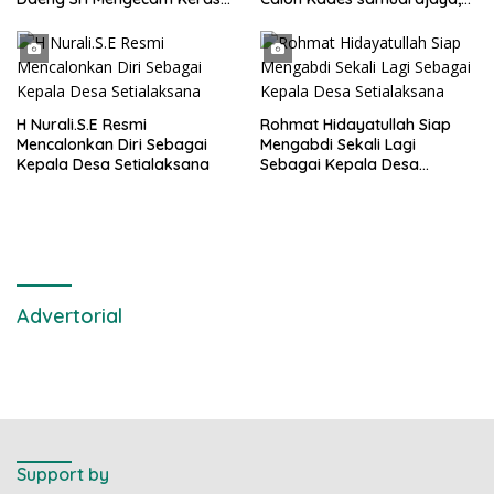
Metode Pengambilan Sampel
Hingga di Kawal ribuan masa
Air Laut di Laut yang Bersih
pendukungnya
H Nurali.S.E Resmi
Rohmat Hidayatullah Siap
Mencalonkan Diri Sebagai
Mengabdi Sekali Lagi
Kepala Desa Setialaksana
Sebagai Kepala Desa
Setialaksana
Advertorial
Support by