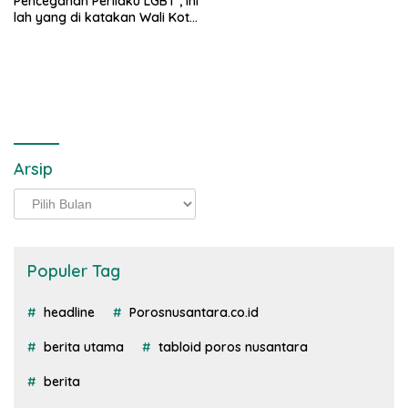
Pencegahan Perilaku LGBT , ini
lah yang di katakan Wali Kota
Depok
Arsip
Arsip
Populer Tag
headline
Porosnusantara.co.id
berita utama
tabloid poros nusantara
berita