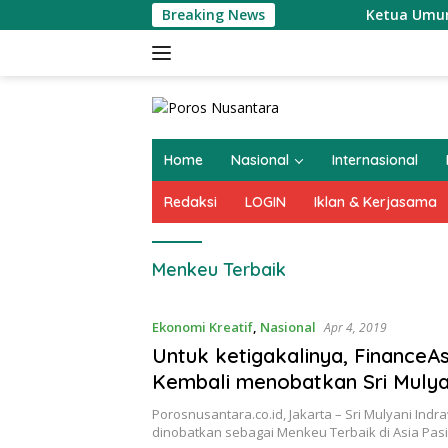
Langsung
Breaking News
Ketua Umum Pasuka
ke
konten
Home
Nasional
Internasional
Redaksi
LOGIN
Iklan & Kerjasama
Menkeu Terbaik
Ekonomi Kreatif
,
Nasional
Apr 4, 2019
Untuk ketigakalinya, FinanceAs
Kembali menobatkan Sri Mulya
Menkeu Terbaik se-Asia Pasifik
Porosnusantara.co.id, Jakarta – Sri Mulyani Indr
dinobatkan sebagai Menkeu Terbaik di Asia Pas