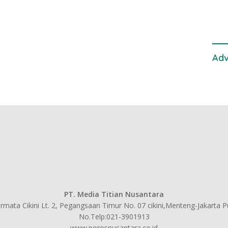
TPI
Adv
PT. Media Titian Nusantara
mata Cikini Lt. 2, Pegangsaan Timur No. 07 cikini,Menteng-Jakarta 
No.Telp:021-3901913
www.porosnusantara.co.id