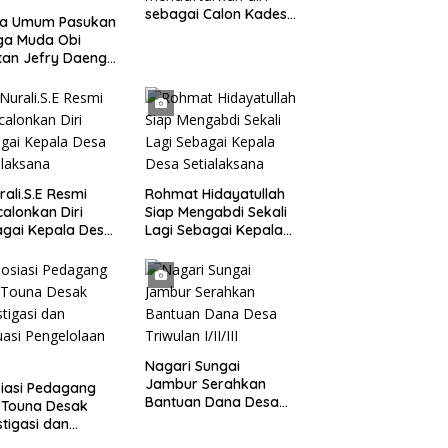
sebagai Calon Kades
ua Umum Pasukan
samudrajaya, Hingga
ga Muda Obi
di Kawal ribuan masa
tan Jefry Daeng
pendukungnya
Mengecam Keras
ode Pengambilan
el Air Laut di
 yang Bersih
rali.S.E Resmi
Rohmat Hidayatullah
alonkan Diri
Siap Mengabdi Sekali
gai Kepala Desa
Lagi Sebagai Kepala
alaksana
Desa Setialaksana
Nagari Sungai
Jambur Serahkan
iasi Pedagang
Bantuan Dana Desa
 Touna Desak
Triwulan I/II/III
stigasi dan
uasi Pengelolaan