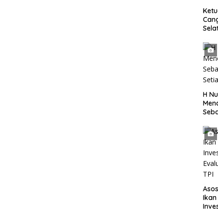
Ket
Can
Sela
SH 
Met
Samp
Laut
H Nu
Menc
Seba
Seti
Asos
Ikan
Inve
Eval