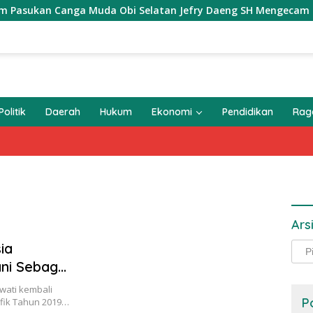
n Canga Muda Obi Selatan Jefry Daeng SH Mengecam Keras Met
Politik
Daerah
Hukum
Ekonomi
Pendidikan
Ra
Ars
ia
Arsi
ni Sebagai
awati kembali
P
ifik Tahun 2019…