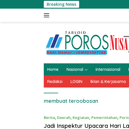
Langsung
Breaking News
K
ke
konten
Home
Nasional
Internasional
Redaksi
LOGIN
Iklan & Kerjasama
membuat teroobosan
Berita
,
Daerah
,
Kegiatan
,
Pemerintahan
,
Peri
3, 2023
Jadi Inspektur Upacara Hari La