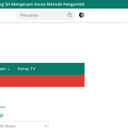
ngecam Keras Metode Pengambilan Sampel Air Laut di Laut ya
gam
Poros TV
ip
p