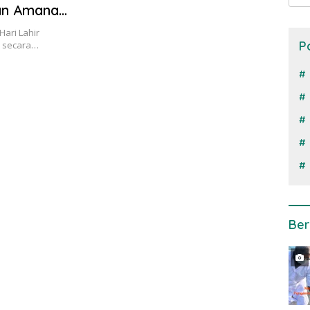
an Amanat
Hari Lahir
P
r secara…
Ber