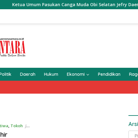
etua Umum Pasukan Canga Muda Obi Selatan Jefry Daeng SH Me
Politik
Daerah
Hukum
Ekonomi
Pendidikan
Ra
Ars
stiwa
,
Tokoh
Jun
hir
Arsi