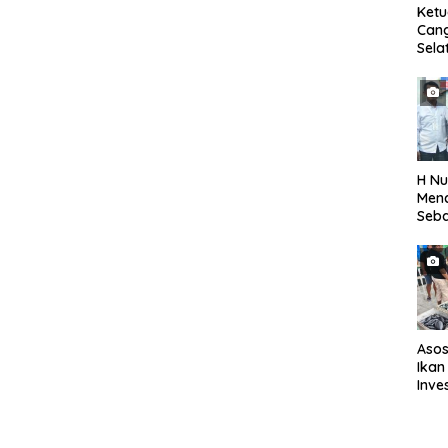
Ket
Can
Sela
SH 
Met
Samp
Laut
H Nu
Menc
Seba
Seti
Asos
Ikan
Inve
Eval
TPI