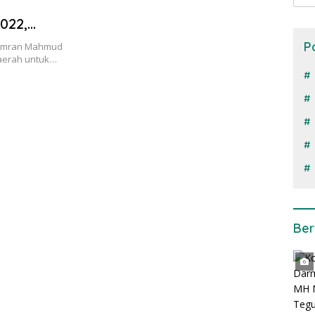
022,
P
, Amran Mahmud
aerah untuk…
Ber