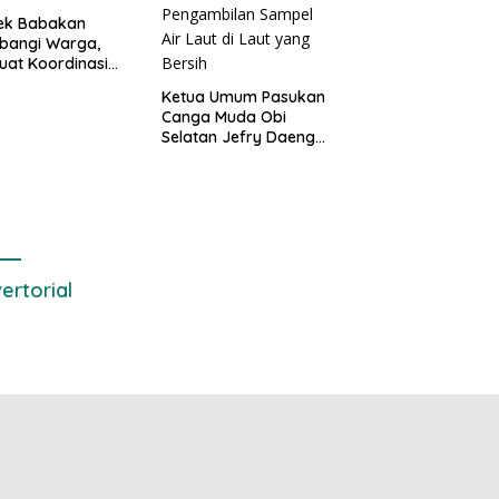
sek Babakan
bangi Warga,
uat Koordinasi
Deteksi Dini
Ketua Umum Pasukan
gguan Kamtibmas
Canga Muda Obi
Selatan Jefry Daeng
SH Mengecam Keras
Metode Pengambilan
Sampel Air Laut di
Laut yang Bersih
ertorial