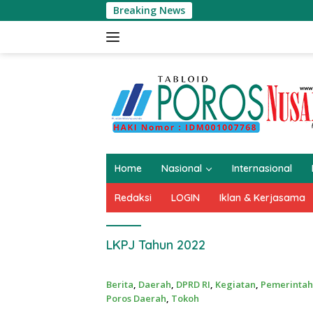
Langsung
Breaking News
ke
konten
Home
Nasional
Internasional
Redaksi
LOGIN
Iklan & Kerjasama
LKPJ Tahun 2022
Berita
,
Daerah
,
DPRD RI
,
Kegiatan
,
Pemerinta
Poros Daerah
,
Tokoh