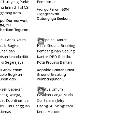
Warga Perum BSMI
Digegerakan
Datangnya Seekor
pol Darmarwati,
Monyet Liar Ke
MM, MH
Pemukiman
berikan Teguran
adap Mobil Truk
 Parkir Dibahu
n di Tol CSI
ggerang Kota
li Anak Yatim,
Kapolda Banten Hadiri
abib Bagikan
Ground Breaking
tunan dan
Pembangunan
kisan kepada 400
Gedung Kantor DPD RI
 di Segarajaya
di Ibu Kota Provinsi
Banten