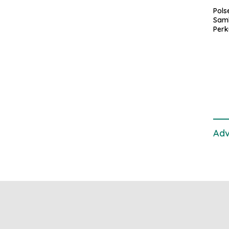
Pol
Sam
Perk
dan 
Gan
Adv