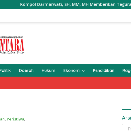
Kompol Darmarwati, SH, MM, MH Memberikan Teguran Terhada
Politik
Daerah
Hukum
Ekonomi
Pendidikan
Ra
Ars
han
,
Peristiwa
,
Arsi