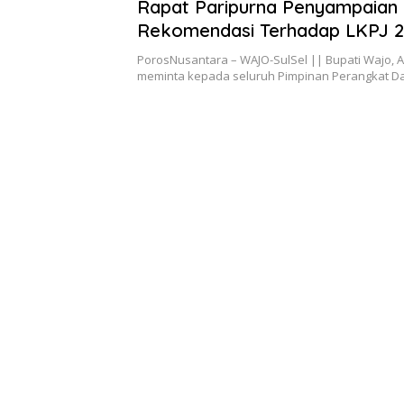
Mei 16, 2023
Rapat Paripurna Penyampaian
Rekomendasi Terhadap LKPJ 2
Bupati Apresiasi DPRD Wajo
PorosNusantara – WAJO-SulSel || Bupati Wajo
meminta kepada seluruh Pimpinan Perangkat D