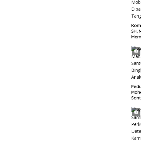
Kom
SH, 
Mem
Terh
yang
Jala
Tan
Pedu
Mah
San
Bing
Anak