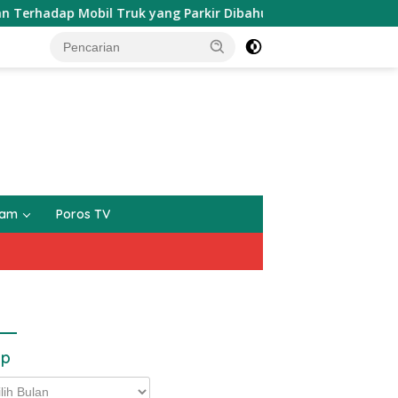
p Mobil Truk yang Parkir Dibahu Jalan di Tol CSI Tanggeran
gam
Poros TV
ip
p