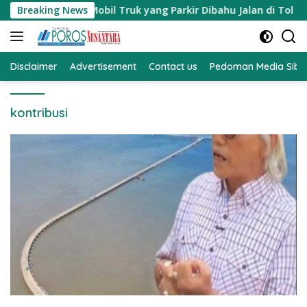
Langsung
adap Mobil Truk yang Parkir Dibahu Jalan di Tol CSI Tangger
Breaking News
ke
konten
Disclaimer
Advertisement
Contact us
Pedoman Media Sibe
kontribusi