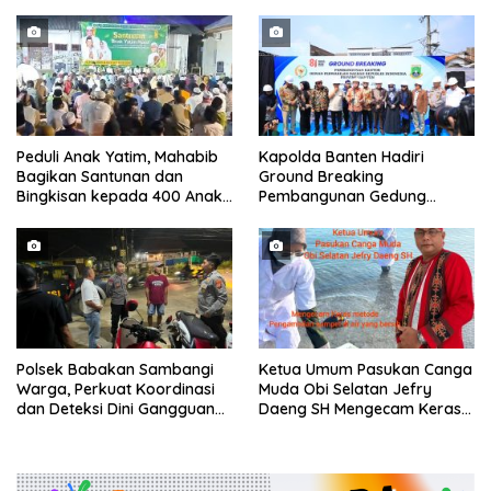
Parkir Dibahu Jalan di Tol CSI
Pemukiman
Tanggerang Kota
Peduli Anak Yatim, Mahabib
Kapolda Banten Hadiri
Bagikan Santunan dan
Ground Breaking
Bingkisan kepada 400 Anak
Pembangunan Gedung
di Segarajaya
Kantor DPD RI di Ibu Kota
Provinsi Banten
Polsek Babakan Sambangi
Ketua Umum Pasukan Canga
Warga, Perkuat Koordinasi
Muda Obi Selatan Jefry
dan Deteksi Dini Gangguan
Daeng SH Mengecam Keras
Kamtibmas
Metode Pengambilan Sampel
Air Laut di Laut yang Bersih