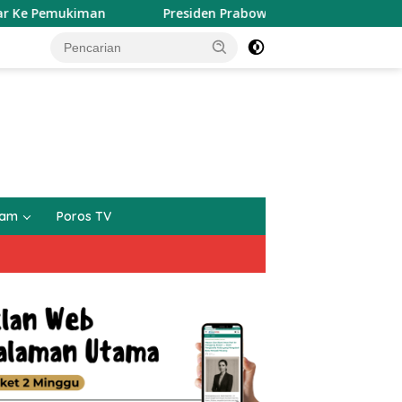
kiman
Presiden Prabowo Tinjau Inovasi BRIN, dari Teknol
gam
Poros TV