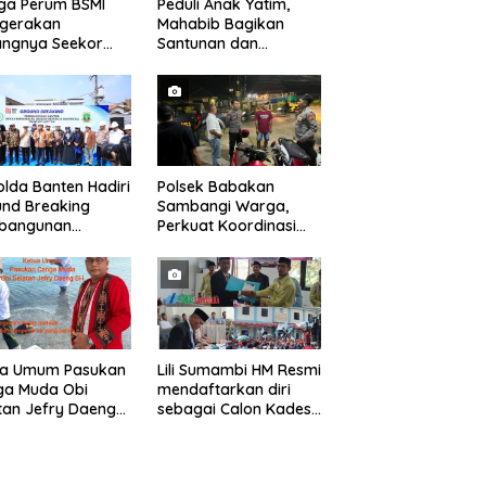
ga Perum BSMI
Peduli Anak Yatim,
egerakan
Mahabib Bagikan
angnya Seekor
Santunan dan
et Liar Ke
Bingkisan kepada 400
ukiman
Anak di Segarajaya
lda Banten Hadiri
Polsek Babakan
nd Breaking
Sambangi Warga,
bangunan
Perkuat Koordinasi
ng Kantor DPD RI
dan Deteksi Dini
bu Kota Provinsi
Gangguan Kamtibmas
ten
ua Umum Pasukan
Lili Sumambi HM Resmi
ga Muda Obi
mendaftarkan diri
tan Jefry Daeng
sebagai Calon Kades
Mengecam Keras
samudrajaya, Hingga
ode Pengambilan
di Kawal ribuan masa
el Air Laut di
pendukungnya