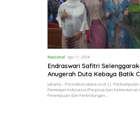
Nasional
Agu 11, 2024
Endraswari Safitri Selenggara
Anugerah Duta Kebaya Batik Ci
Remaja Indonesia 2024
Jakarta – PorosNusnatara.co.id || Perkumpula
Pemimpin Indonesia (Perpina) dan Kementeria
Perempuan dan Perlindungan…