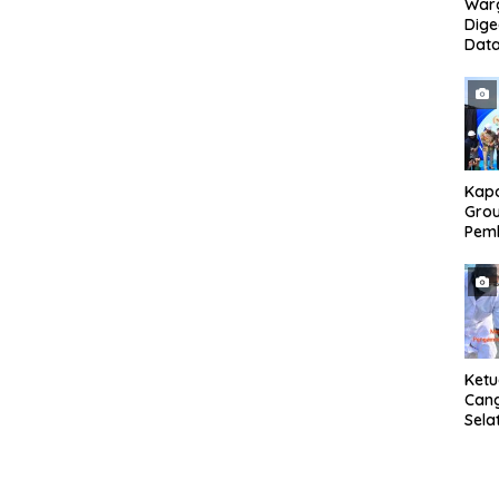
War
Dig
Dat
Mony
Pem
Kapo
Grou
Pem
Gedu
di I
Ban
Ket
Can
Sela
SH 
Met
Samp