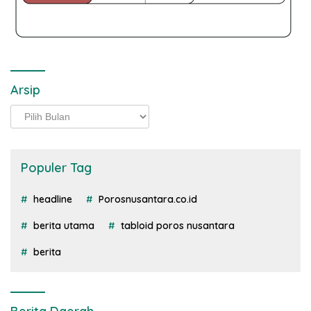
Arsip
Arsip
Populer Tag
headline
Porosnusantara.co.id
berita utama
tabloid poros nusantara
berita