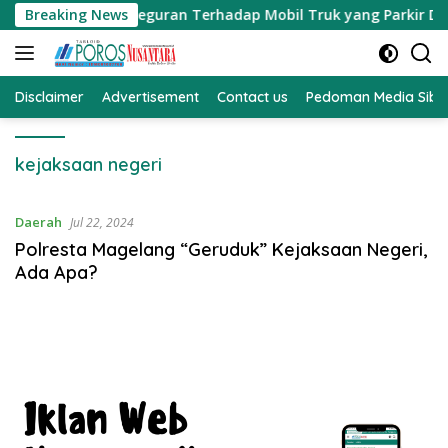
Langsung
 Memberikan Teguran Terhadap Mobil Truk yang Parkir Dibahu 
Breaking News
ke
konten
Disclaimer
Advertisement
Contact us
Pedoman Media Sibe
kejaksaan negeri
Daerah
Jul 22, 2024
Polresta Magelang “Geruduk” Kejaksaan Negeri,
Ada Apa?